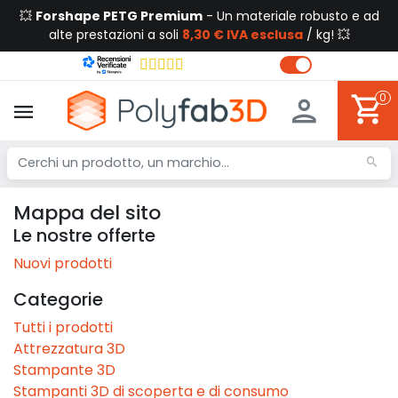
💥
Forshape PETG Premium
- Un materiale robusto e ad
alte prestazioni a soli
8,30 € IVA esclusa
/ kg! 💥
0
Mappa del sito
Le nostre offerte
Nuovi prodotti
Categorie
Tutti i prodotti
Attrezzatura 3D
Stampante 3D
Stampanti 3D di scoperta e di consumo