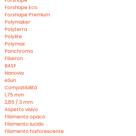
Forshape
Forshape Eco
Forshape Premium
Polymaker
Polyterra
Polylite
Polymax
Panchroma
Fiberon
BASF
Nanovia
eSun
Compatibilità
1,75 mm
2,85 / 3 mm
Aspetto visivo
Filamento opaco
Filamento lucido
Filamento fosforescente