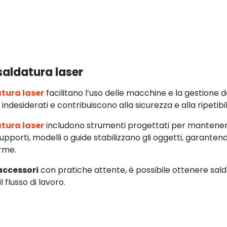
Aggiunta
Aggiunta
saldatura laser
tura laser
facilitano l’uso delle macchine e la gestione de
ndesiderati e contribuiscono alla sicurezza e alla ripetibil
tura laser
includono strumenti progettati per mantenere
supporti, modelli o guide stabilizzano gli oggetti, garanten
rme.
accessori
con pratiche attente, è possibile ottenere salda
l flusso di lavoro.