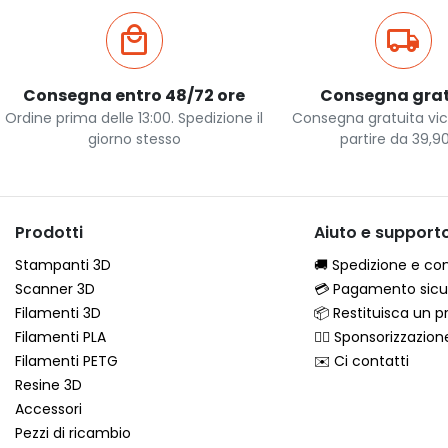
Consegna entro 48/72 ore
Consegna grat
Ordine prima delle 13:00. Spedizione il
Consegna gratuita vic
giorno stesso
partire da 39,9
Prodotti
Aiuto e support
Stampanti 3D
🚚 Spedizione e c
Scanner 3D
💳 Pagamento sicu
Filamenti 3D
📦 Restituisca un p
Filamenti PLA
🦸‍♂️ Sponsorizzazion
Filamenti PETG
✉️ Ci contatti
Resine 3D
Accessori
Pezzi di ricambio