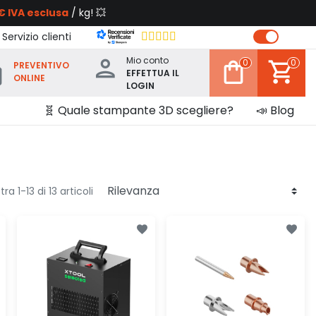
€ IVA esclusa
/ kg! 💥
 Servizio clienti
Mio conto
0
0
PREVENTIVO
EFFETTUA IL
ONLINE
LOGIN
🧬 Quale stampante 3D scegliere?
📣 Blog
ra 1-13 di 13 articoli