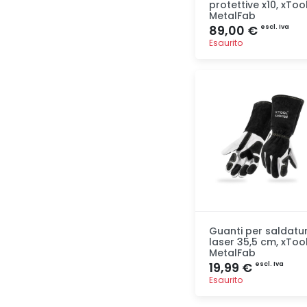
protettive x10, xToo
MetalFab
89,00 €
escl. Iva
Esaurito
Aggiunta
Guanti per saldatu
laser 35,5 cm, xToo
MetalFab
19,99 €
escl. Iva
Esaurito