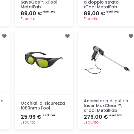
l
SaveGas™, xTool
a doppio strato,
MetalFab
xTool MetalFab
89,00 €
89,00 €
escl. Iva
escl. Iva
Esaurito
Esaurito
Aggiunta
Aggiunta
ra
Accessorio di pulizia
Occhiali di sicurezza
l
laser MaxClean™,
1080nm xTool
xTool MetalFab
25,99 €
279,00 €
escl. Iva
escl. Iva
Esaurito
Esaurito