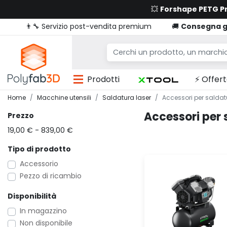
💥
Forshape PETG 
👨‍🔧 Servizio post-vendita premium
🚚
Consegna g
Prodotti
⚡ Offert
Home
Macchine utensili
Saldatura laser
Accessori per saldat
Accessori per 
Prezzo
19,00 € - 839,00 €
Tipo di prodotto
Accessorio
Pezzo di ricambio
Disponibilità
In magazzino
Non disponibile