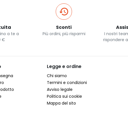
uita
Sconti
Assi
ino a te a
Più ordini, più risparmi
I nostri tea
0 €
rispondere 
o
Legge e ordine
onsegna
Chi siamo
ro
Termini e condizioni
rodotto
Avviso legale
e
Politica sui cookie
Mappa del sito