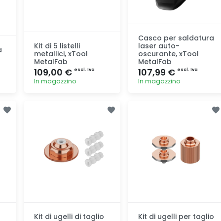
Casco per saldatura
Kit di 5 listelli
laser auto-
a
metallici, xTool
oscurante, xTool
MetalFab
MetalFab
109,00 €
107,99 €
escl. Iva
escl. Iva
In magazzino
In magazzino
Aggiunta
Aggiunta
Kit di ugelli di taglio
Kit di ugelli per taglio