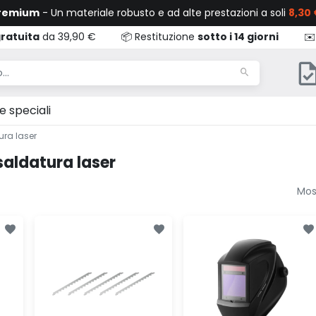
Premium
- Un materiale robusto e ad alte prestazioni a soli
8,30 
ratuita
da 39,90 €
📦 Restituzione
sotto i 14 giorni
✉️
e speciali
ura laser
saldatura laser
Most