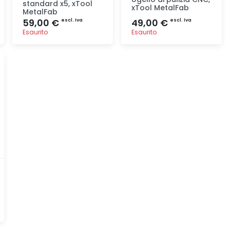
standard x5, xTool
xTool MetalFab
MetalFab
59,00 €
49,00 €
escl. Iva
escl. Iva
Esaurito
Esaurito
Aggiunta
Aggiunta