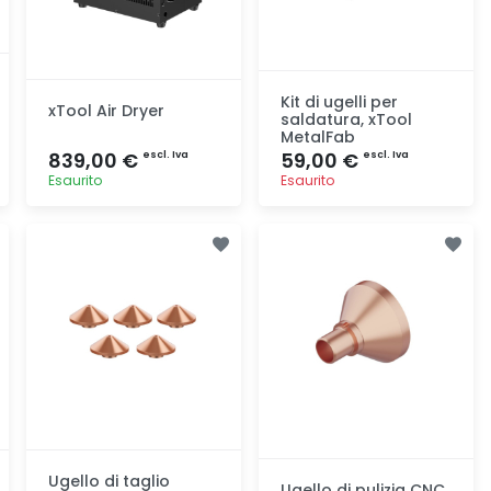
Kit di ugelli per
xTool Air Dryer
saldatura, xTool
MetalFab
839,00 €
59,00 €
escl. Iva
escl. Iva
Esaurito
Esaurito
Aggiunta
Aggiunta
Ugello di taglio
Ugello di pulizia CNC,