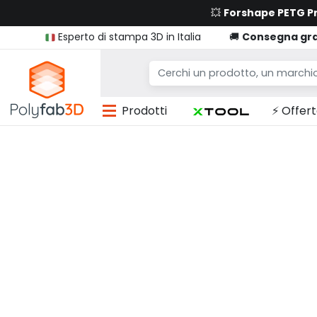
💥
Forshape PETG 
Esperto di stampa 3D in Italia
🚚
Consegna gra
Prodotti
⚡ Offert