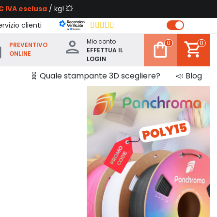
€ IVA esclusa
/ kg! 💥
rvizio clienti
Mio conto
0
0
PREVENTIVO
EFFETTUA IL
ONLINE
LOGIN
🧬 Quale stampante 3D scegliere?
📣 Blog