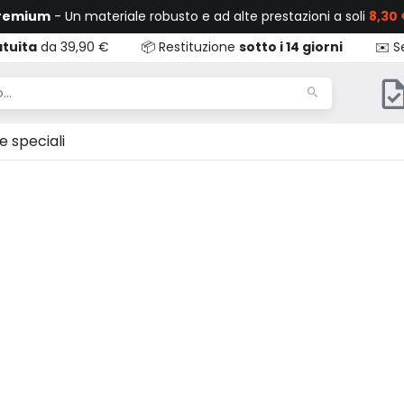
Premium
- Un materiale robusto e ad alte prestazioni a soli
8,30 
tuita
da 39,90 €
📦 Restituzione
sotto i 14 giorni
✉️ Se
e speciali