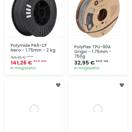
Polymide PA6-CF
PolyFlex TPU-90A
Nero - 1.75mm - 2 kg
Grigio - 1.75mm -
750g
156,95 €
escl. Iva
141,26 €
32,95 €
escl. Iva
escl. Iva
In magazzino
In magazzino
Aggiunta
Aggiunta