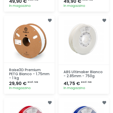
49,90 €
49,90 €
In magazzino
In magazzino
Aggiunta
Aggiunta
Raise3D Premium
ABS Ultimaker Bianco
PETG Bianco - 1.75mm
- 2.85mm - 750g
- 1 kg
29,90 €
41,75 €
escl. Iva
escl. Iva
In magazzino
In magazzino
Aggiunta
Aggiunta