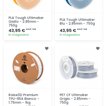
PLA Tough Ultimaker
PLA Tough Ultimaker
Giallo - 2.85mm -
Blu - 2.85mm - 750g
750g
43,95 €
43,95 €
escl. Iva
escl. Iva
In magazzino
In magazzino
Aggiunta
Aggiunta
Raise3D Premium
PET CF Ultimaker
TPU-95A Bianco -
Grigio - 2.85mm -
1.75mm - 1kg
750g