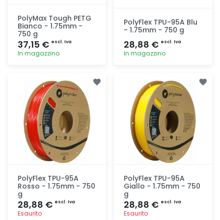
PolyMax Tough PETG
PolyFlex TPU-95A Blu
Bianco - 1.75mm -
- 1.75mm - 750 g
750 g
37,15 €
28,88 €
escl. Iva
escl. Iva
In magazzino
In magazzino
Aggiunta
Aggiunta
PolyFlex TPU-95A
PolyFlex TPU-95A
Rosso - 1.75mm - 750
Giallo - 1.75mm - 750
g
g
28,88 €
28,88 €
escl. Iva
escl. Iva
Esaurito
Esaurito