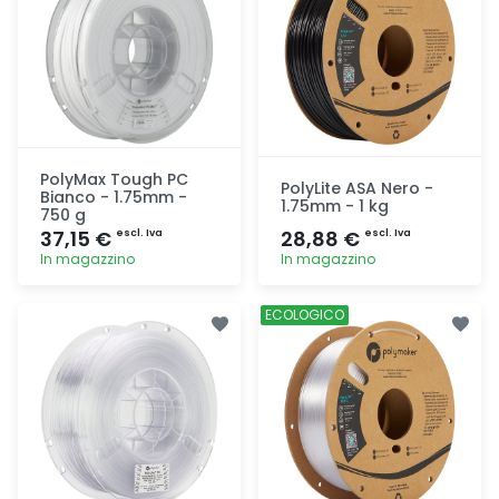
PolyMax Tough PC
PolyLite ASA Nero -
Bianco - 1.75mm -
1.75mm - 1 kg
750 g
37,15 €
28,88 €
escl. Iva
escl. Iva
In magazzino
In magazzino
Aggiunta
Aggiunta
ECOLOGICO