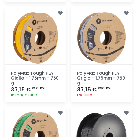
Aggiunta
Aggiunta
PolyMax Tough PLA
PolyMax Tough PLA
Giallo - 1.75mm - 750
Grigio - 1.75mm - 750
g
g
37,15 €
37,15 €
escl. Iva
escl. Iva
In magazzino
Esaurito
Aggiunta
Aggiunta