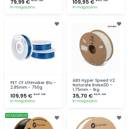
79,99 €
109,95 €
escl. Iva
escl. Iva
In magazzino
In magazzino
Aggiunta
Aggiunta
ABS Hyper Speed V2
PET CF Ultimaker Blu -
Naturale Raise3D -
2.85mm - 750g
1.75mm - 1kg
109,95 €
35,70 €
escl. Iva
escl. Iva
In magazzino
In magazzino
Aggiunta
Aggiunta
ECOLOGICO