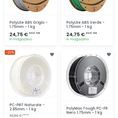
PolyLite ABS Grigio -
PolyLite ABS Verde -
1.75mm - 1 kg
1.75mm - 1 kg
24,75 €
24,75 €
escl. Iva
escl. Iva
In magazzino
In magazzino
Aggiunta
Aggiunta
-20%
PC-PBT Naturale -
PolyMax Tough PC-FR
2.85mm - 1 kg
Nero 1.75mm - 1 kg
49,55 €
escl. Iva