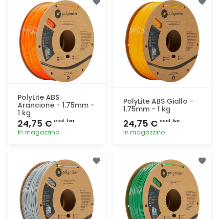
PolyLite ABS
PolyLite ABS Giallo -
Arancione - 1.75mm -
1.75mm - 1 kg
1 kg
24,75 €
24,75 €
escl. Iva
escl. Iva
In magazzino
In magazzino
Aggiunta
Aggiunta