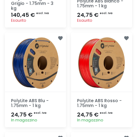
PolyLite ABS Bianco -
Grigio - 1.75mm - 3
1.75mm - 1 kg
kg
140,45 €
24,75 €
escl. Iva
escl. Iva
Esaurito
Esaurito
Aggiunta
Aggiunta
PolyLite ABS Blu -
PolyLite ABS Rosso -
1.75mm - 1 kg
1.75mm - 1 kg
24,75 €
24,75 €
escl. Iva
escl. Iva
In magazzino
In magazzino
Aggiunta
Aggiunta