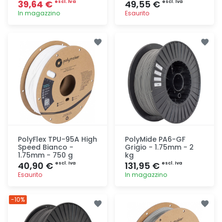
39,64 €
49,55 €
escl. Iva
escl. Iva
In magazzino
Esaurito
Aggiunta
Aggiunta
PolyFlex TPU-95A High
PolyMide PA6-GF
Speed Bianco -
Grigio - 1.75mm - 2
1.75mm - 750 g
kg
40,90 €
131,95 €
escl. Iva
escl. Iva
Esaurito
In magazzino
Aggiunta
Aggiunta
-10%