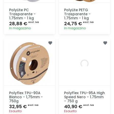
PolyLite PC
PolyLite PETG
Trasparente -
Trasparente -
1.75mm - 1 kg
1.75mm - 1 kg
28,88 €
24,75 €
escl. Iva
escl. Iva
In magazzino
In magazzino
Aggiunta
Aggiunta
Polyflex TPU-90A
PolyFlex TPU-95A High
Bianco - 1,75mm -
Speed Nero - 1.75mm
750g
- 750 g
32,95 €
40,90 €
escl. Iva
escl. Iva
Esaurito
Esaurito