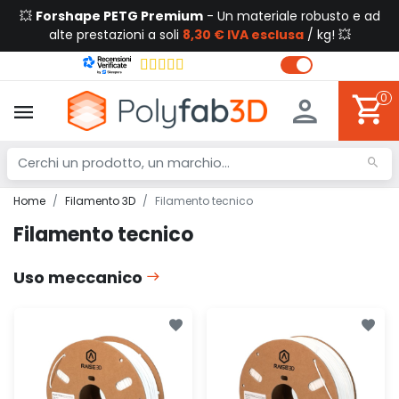
💥
Forshape PETG Premium
- Un materiale robusto e ad
alte prestazioni a soli
8,30 € IVA esclusa
/ kg! 💥
0
Home
Filamento 3D
Filamento tecnico
Filamento tecnico
Uso meccanico