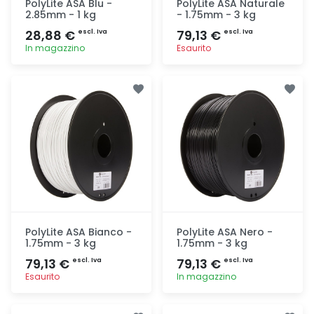
PolyLite ASA Blu -
PolyLite ASA Naturale
2.85mm - 1 kg
- 1.75mm - 3 kg
28,88 €
79,13 €
escl. Iva
escl. Iva
In magazzino
Esaurito
Aggiunta
Aggiunta
PolyLite ASA Bianco -
PolyLite ASA Nero -
1.75mm - 3 kg
1.75mm - 3 kg
79,13 €
79,13 €
escl. Iva
escl. Iva
Esaurito
In magazzino
Aggiunta
Aggiunta