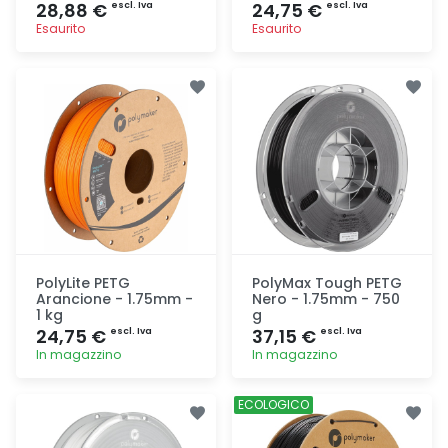
28,88 €
24,75 €
escl. Iva
escl. Iva
Esaurito
Esaurito
Aggiunta
Aggiunta
PolyLite PETG
PolyMax Tough PETG
Arancione - 1.75mm -
Nero - 1.75mm - 750
1 kg
g
24,75 €
37,15 €
escl. Iva
escl. Iva
In magazzino
In magazzino
Aggiunta
Aggiunta
ECOLOGICO