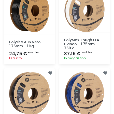
PolyMax Tough PLA
PolyLite ABS Nero -
Bianco - 1.75mm -
1.75mm - 1 kg
750 g
24,75 €
37,15 €
escl. Iva
escl. Iva
Esaurito
In magazzino
Aggiunta
Aggiunta