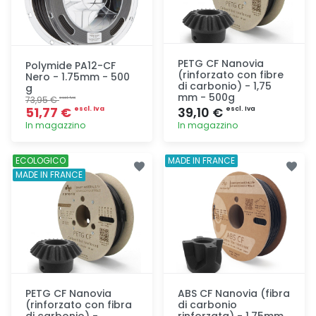
PETG CF Nanovia
Polymide PA12-CF
(rinforzato con fibre
Nero - 1.75mm - 500
di carbonio) - 1,75
g
mm - 500g
73,95 €
escl. Iva
51,77 €
39,10 €
escl. Iva
escl. Iva
In magazzino
In magazzino
Aggiunta
Aggiunta
ECOLOGICO
MADE IN FRANCE
MADE IN FRANCE
PETG CF Nanovia
ABS CF Nanovia (fibra
(rinforzato con fibra
di carbonio
di carbonio) -
rinforzata) - 1.75mm