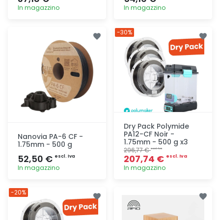
In magazzino
In magazzino
Aggiunta
Aggiunta
-30%
Dry Pack Polymide
PA12-CF Noir -
Nanovia PA-6 CF -
1.75mm - 500 g x3
1.75mm - 500 g
296,77 €
escl. Iva
52,50 €
207,74 €
escl. Iva
escl. Iva
In magazzino
In magazzino
Aggiunta
Aggiunta
-20%