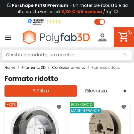
💥
Forshape PETG Premium
- Un materiale robusto e ad
alte prestazioni a soli
8,30 € IVA esclusa
/ kg! 💥
0
Home
Filamento 3D
Confezionamento
Formato ridotto
Formato ridotto
Filtro
-30%
ECOLOGICO
MADE IN FRANCE