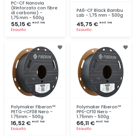
PC-CF Nanovia
(Rinforzato con fibre
PA6-CF Black Bambu
di carbonio) -
Lab - 1,75 mm - 500g
1,75 mm - 500g
55,15 €
45,75 €
escl. Iva
escl. Iva
Esaurito
Esaurito
Aggiunta
Aggiunta
Polymaker Fiberon™
Polymaker Fiberon™
PETG-rCF08 Nero -
PPS-CF10 Nero -
1.75mm - 500g
1.75mm - 500g
16,52 €
66,11 €
escl. Iva
escl. Iva
Esaurito
Esaurito