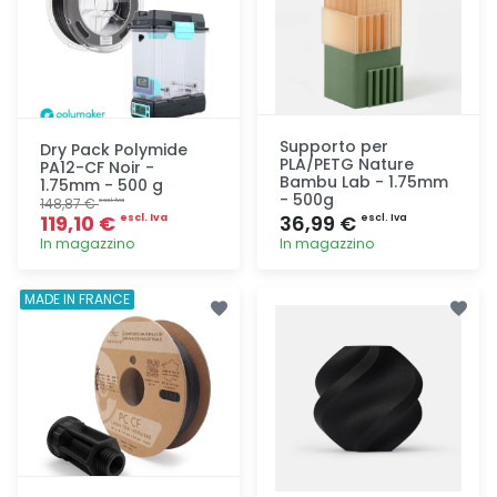
Supporto per
Dry Pack Polymide
PLA/PETG Nature
PA12-CF Noir -
Bambu Lab - 1.75mm
1.75mm - 500 g
- 500g
148,87 €
escl. Iva
119,10 €
36,99 €
escl. Iva
escl. Iva
In magazzino
In magazzino
Aggiunta
Aggiunta
MADE IN FRANCE