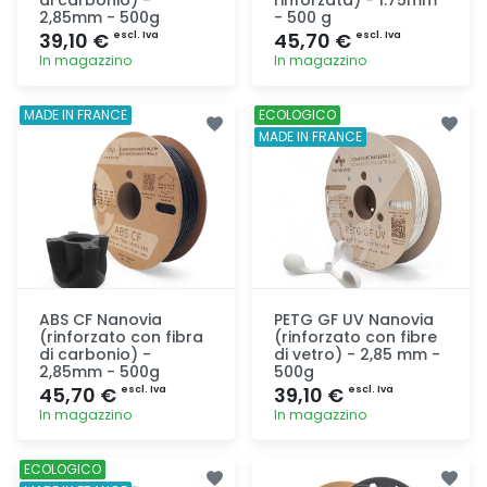
2,85mm - 500g
- 500 g
39,10 €
45,70 €
escl. Iva
escl. Iva
In magazzino
In magazzino
Aggiunta
Aggiunta
MADE IN FRANCE
ECOLOGICO
MADE IN FRANCE
ABS CF Nanovia
PETG GF UV Nanovia
(rinforzato con fibra
(rinforzato con fibre
di carbonio) -
di vetro) - 2,85 mm -
2,85mm - 500g
500g
45,70 €
39,10 €
escl. Iva
escl. Iva
In magazzino
In magazzino
Aggiunta
Aggiunta
ECOLOGICO