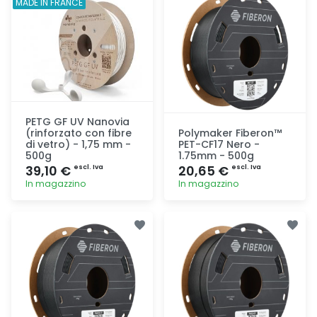
MADE IN FRANCE
PETG GF UV Nanovia
(rinforzato con fibre
Polymaker Fiberon™
di vetro) - 1,75 mm -
PET-CF17 Nero -
500g
1.75mm - 500g
39,10 €
20,65 €
escl. Iva
escl. Iva
In magazzino
In magazzino
Aggiunta
Aggiunta