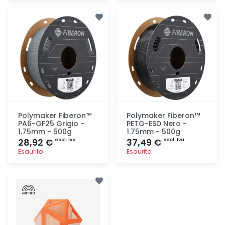
Aggiunta
Aggiunta
Polymaker Fiberon™
Polymaker Fiberon™
PA6-GF25 Grigio -
PETG-ESD Nero -
1.75mm - 500g
1.75mm - 500g
28,92 €
37,49 €
escl. Iva
escl. Iva
Esaurito
Esaurito
Aggiunta
Aggiunta