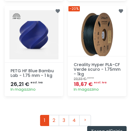
Aggiunta
Aggiunta
-20%
Creality Hyper PLA-CF
Verde scuro - 1.75mm
PETG HF Blue Bambu
- 1kg
Lab - 1.75 mm - 1 kg
23,33 €
escl. Iva
26,21 €
18,67 €
escl. Iva
escl. Iva
In magazzino
In magazzino
Aggiunta
Aggiunta
Avanti
1
2
3
4