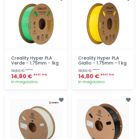
Creality Hyper PLA
Creality Hyper PLA
Verde - 1.75mm - 1kg
Giallo - 1.75mm - 1 kg
18,50 €
18,50 €
escl. Iva
escl. Iva
14,80 €
14,80 €
escl. Iva
escl. Iva
In magazzino
In magazzino
Aggiunta
Aggiunta