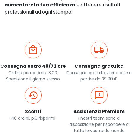
aumentare la tua efficienza
e ottenere risultati
professionali ad ogni stampa.
Consegna entro 48/72 ore
Consegna gratuita
Ordine prima delle 13:00.
Consegna gratuita vicino a te a
Spedizione il giorno stesso
partire da 39,90 €
Sconti
Assistenza Premium
Più ordini, più risparmi
I nostri team sono a
disposizione per rispondere a
tutte le vostre domande