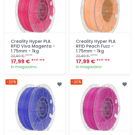
Creality Hyper PLA
Creality Hyper PLA
RFID Viva Magenta -
RFID Peach Fuzz -
1.75mm - 1kg
1.75mm - 1kg
22,49 €
22,49 €
escl. Iva
escl. Iva
17,99 €
17,99 €
escl. Iva
escl. Iva
In magazzino
In magazzino
Aggiunta
Aggiunta
-20%
-20%