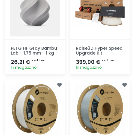
PETG HF Gray Bambu
Raise3D Hyper Speed
Lab - 1.75 mm - 1 kg
Upgrade Kit
26,21 €
399,00 €
escl. Iva
escl. Iva
In magazzino
In magazzino
Aggiunta
Aggiunta