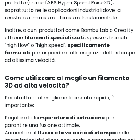
perfetto (come l'ABS Hyper Speed Raise3D),
soprattutto nelle applicazioni industriali dove la
resistenza termica e chimica è fondamentale.
Inoltre, alcuni produttori come Bambu Lab o Creality
offrono
filamenti specializzati
, spesso chiamati
"high flow" o "high speed",
specificamente
formulati
per rispondere alle esigenze delle stampe
ad altissima velocità.
Come utilizzare al meglio un filamento
3D ad alta velocità?
Per sfruttare al meglio un filamento rapido, è
importante:
Regolare la
temperatura di estrusione
per
garantire una fusione ottimale.
Aumentare il
flusso e la velocità di stampa
nelle