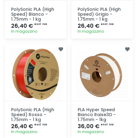
PolySonic PLA (High
PolySonic PLA (High
Speed) Bianco -
Speed) Grigio -
1.75mm - 1 kg
1.75mm - 1 kg
26,40 €
26,40 €
escl. Iva
escl. Iva
In magazzino
In magazzino
Aggiunta
Aggiunta
PolySonic PLA (High
PLA Hyper Speed
Speed) Rosso -
Bianco Raise3D -
1.75mm - 1 kg
1.75mm - 1kg
26,40 €
36,00 €
escl. Iva
escl. Iva
In magazzino
In magazzino