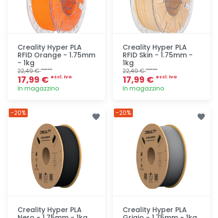
Creality Hyper PLA
Creality Hyper PLA
RFID Orange - 1.75mm
RFID Skin - 1.75mm -
- 1kg
1kg
22,49 €
22,49 €
escl. Iva
escl. Iva
17,99 €
17,99 €
escl. Iva
escl. Iva
In magazzino
In magazzino
Aggiunta
Aggiunta
-20%
-20%
Creality Hyper PLA
Creality Hyper PLA
Nero - 1,75mm - 1kg
Grigio - 1,75mm - 1kg