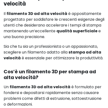
velocità
Il
filamento 3D ad alta velocità
è appositamente
progettato per soddisfare le crescenti esigenze degli
utenti che desiderano accelerare i tempi di stampa
mantenendo un’eccellente
qualità superficiale
e
una buona precisione.
Sia che tu sia un professionista o un appassionato,
scegliere un filamento adatto alla
stampa ad alta
velocità
è essenziale per ottimizzare la produttività.
Cos’è un filamento 3D per stampa ad
alta velocità?
Un
filamento 3D ad alta velocità
è formulato per
fondersi e depositarsi rapidamente senza causare
problemi come difetti di estrusione, sottoestrusione
o deformazioni.