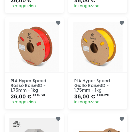
36,00 €
36,00 €
In magazzino
In magazzino
Aggiunta
Aggiunta
PLA Hyper Speed
PLA Hyper Speed
Rosso Raise3D -
Giallo Raise3D -
1.75mm - 1kg
1.75mm - 1kg
36,00 €
36,00 €
escl. Iva
escl. Iva
In magazzino
In magazzino
Aggiunta
Aggiunta