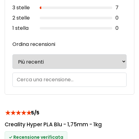
3 stelle
7
2 stelle
0
1 stella
0
Ordina recensioni
★
★
★
★
★
5/5
Creality Hyper PLA Blu - 1,75mm - 1kg
✓ Recensione verificata