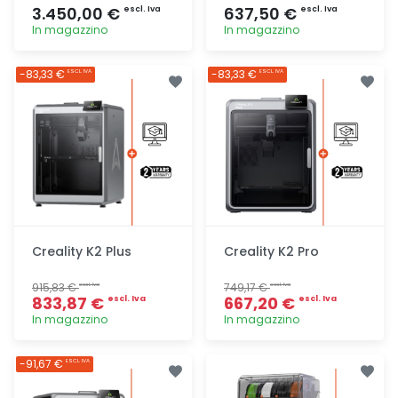
3.450,00 €
637,50 €
escl. Iva
escl. Iva
In magazzino
In magazzino
Aggiunta
Aggiunta
-83,33 €
-83,33 €
ESCL. IVA
ESCL. IVA
Creality K2 Plus
Creality K2 Pro
915,83 €
749,17 €
escl. Iva
escl. Iva
833,87 €
667,20 €
escl. Iva
escl. Iva
In magazzino
In magazzino
Aggiunta
Aggiunta
-91,67 €
ESCL. IVA