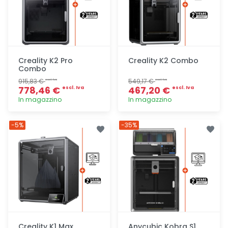
Creality K2 Pro
Creality K2 Combo
Combo
915,83 €
549,17 €
escl. Iva
escl. Iva
778,46 €
467,20 €
escl. Iva
escl. Iva
In magazzino
In magazzino
Aggiunta
Aggiunta
-5%
-35%
Creality K1 Max
Anycubic Kobra S1