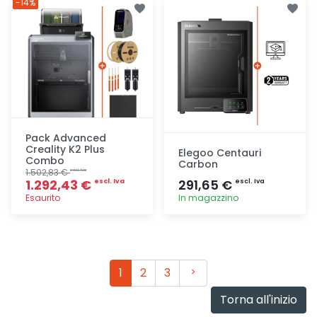
-14%
Pack Advanced
Creality K2 Plus
Elegoo Centauri
Combo
Carbon
1.502,83 €
escl. Iva
1.292,43 €
291,65 €
escl. Iva
escl. Iva
Esaurito
In magazzino
Aggiunta
Aggiunta
Avanti
1
2
3
Torna all'inizio