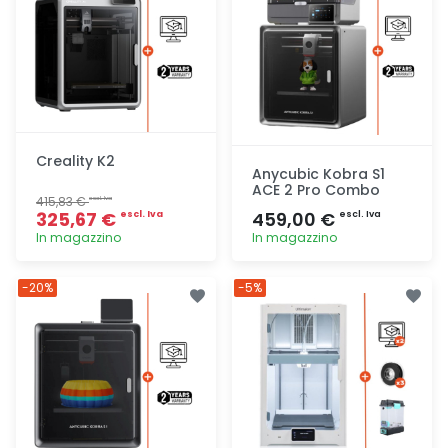
Creality K2
Anycubic Kobra S1
ACE 2 Pro Combo
415,83 €
escl. Iva
325,67 €
459,00 €
escl. Iva
escl. Iva
In magazzino
In magazzino
Aggiunta
Aggiunta
-20%
-5%