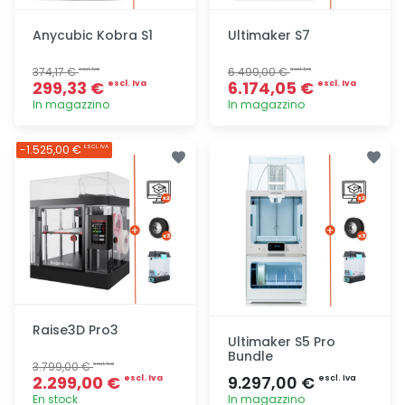
Anycubic Kobra S1
Ultimaker S7
374,17 €
6.499,00 €
escl. Iva
escl. Iva
299,33 €
6.174,05 €
escl. Iva
escl. Iva
In magazzino
In magazzino
Aggiunta
Aggiunta
-1.525,00 €
ESCL. IVA
Raise3D Pro3
Ultimaker S5 Pro
Bundle
3.799,00 €
escl. Iva
2.299,00 €
9.297,00 €
escl. Iva
escl. Iva
En stock
In magazzino