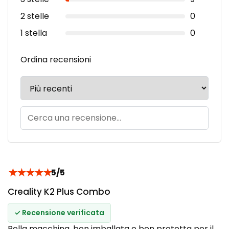
2 stelle
0
1 stella
0
Ordina recensioni
★
★
★
★
★
5/5
Creality K2 Plus Combo
✓ Recensione verificata
Bella macchina, ben imballata e ben protetta per il