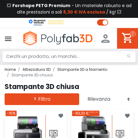
💥
Forshape PETG Premium
- Un materiale robusto e ad
alte prestazioni a soli
8,30 € IVA esclusa
/ kg! 💥
0
Home
Attrezzatura 3D
Stampante 3D a filamento
Stampante 3D chiusa
Stampante 3D chiusa
Filtro
-15%
-83,33 €
ESCL. IVA