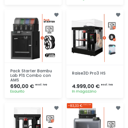
Aggiunta
Aggiunta
Pack Starter Bambu
Raise3D Pro3 HS
Lab P1S Combo con
AMS
690,00 €
4.999,00 €
escl. Iva
escl. Iva
Esaurito
In magazzino
Aggiunta
Aggiunta
-83,33 €
ESCL. IVA