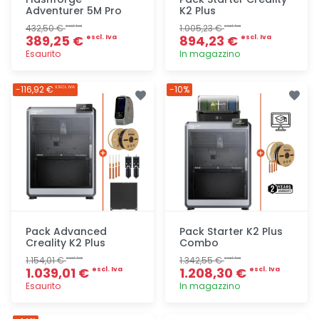
Adventurer 5M Pro
K2 Plus
432,50 €
1.005,23 €
escl. Iva
escl. Iva
389,25 €
894,23 €
escl. Iva
escl. Iva
Esaurito
In magazzino
Aggiunta
Aggiunta
-116,92 €
-10%
ESCL. IVA
Pack Advanced
Pack Starter K2 Plus
Creality K2 Plus
Combo
1.154,01 €
1.342,55 €
escl. Iva
escl. Iva
1.039,01 €
1.208,30 €
escl. Iva
escl. Iva
Esaurito
In magazzino
Aggiunta
Aggiunta