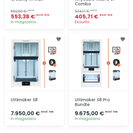
Combo
582,50 €
624,17 €
escl. Iva
escl. Iva
553,38 €
405,71 €
escl. Iva
escl. Iva
In magazzino
Esaurito
Aggiunta
Aggiunta
Ultimaker S8
Ultimaker S8 Pro
Bundle
7.950,00 €
9.675,00 €
escl. Iva
escl. Iva
In magazzino
In magazzino
Aggiunta
Aggiunta