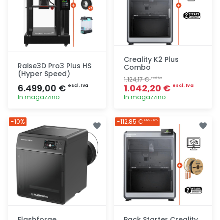
Creality K2 Plus
Raise3D Pro3 Plus HS
Combo
(Hyper Speed)
1.124,17 €
escl. Iva
6.499,00 €
1.042,20 €
escl. Iva
escl. Iva
In magazzino
In magazzino
Aggiunta
Aggiunta
-10%
-112,85 €
ESCL. IVA
Flashforge
Pack Starter Creality