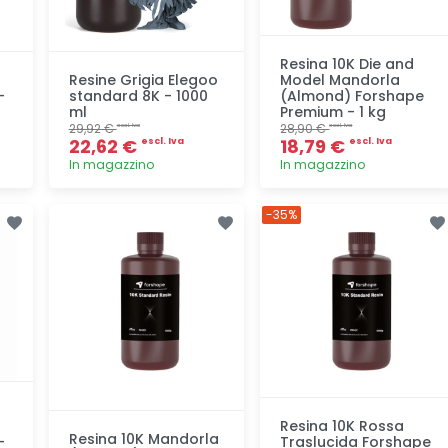
Resina 10K Die and
Resine Grigia Elegoo
Model Mandorla
-
standard 8K - 1000
(Almond) Forshape
ml
Premium - 1 kg
29,92 €
28,90 €
escl. Iva
escl. Iva
22,62 €
18,79 €
escl. Iva
escl. Iva
In magazzino
In magazzino
Aggiunta
Aggiunta
-35%
Resina 10K Rossa
Resina 10K Mandorla
-
Traslucida Forshape