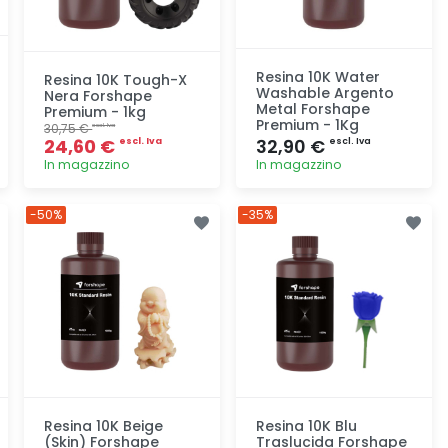
Resina 10K Water
Resina 10K Tough-X
Washable Argento
Nera Forshape
Metal Forshape
Premium - 1kg
Premium - 1Kg
30,75 €
escl. Iva
24,60 €
32,90 €
escl. Iva
escl. Iva
In magazzino
In magazzino
Aggiunta
Aggiunta
-50%
-35%
Resina 10K Beige
Resina 10K Blu
(Skin) Forshape
Traslucida Forshape