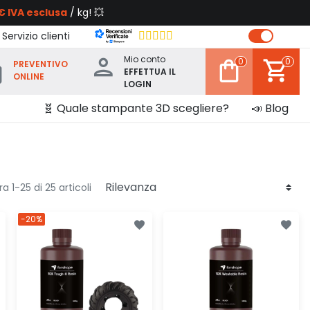
€ IVA esclusa
/ kg! 💥
 Servizio clienti
Mio conto
0
0
PREVENTIVO
EFFETTUA IL
ONLINE
LOGIN
🧬 Quale stampante 3D scegliere?
📣 Blog
a 1-25 di 25 articoli
-20%