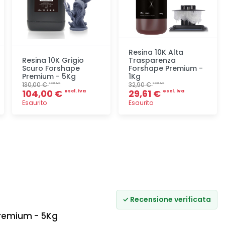
Resina 10K Alta
Resina 10K Grigio
Trasparenza
Scuro Forshape
Forshape Premium -
Premium - 5Kg
1Kg
130,00 €
32,90 €
escl. Iva
escl. Iva
104,00 €
29,61 €
escl. Iva
escl. Iva
Esaurito
Esaurito
Aggiunta
Aggiunta
✓ Recensione verificata
Premium - 5Kg