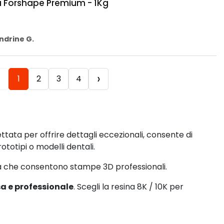
a Forshape Premium - 1Kg
ndrine G.
‹
›
1
2
3
4
ttata per offrire dettagli eccezionali, consente di
ototipi o modelli dentali.
tà che consentono stampe 3D professionali.
isa e professionale
. Scegli la resina 8K / 10K per