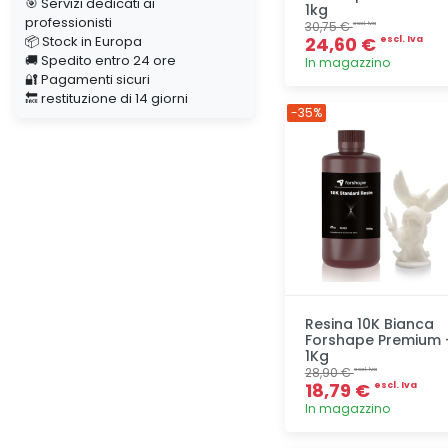
🎯 Servizi dedicati ai
1kg
professionisti
30,75 €
escl. Iva
📦 Stock in Europa
24,60 €
escl. Iva
🚚 Spedito entro 24 ore
In magazzino
🔐 Pagamenti sicuri
🔙 restituzione di 14 giorni
Aggiunta
-35%
Resina 10K Bianca
Forshape Premium 
1Kg
28,90 €
escl. Iva
18,79 €
escl. Iva
In magazzino