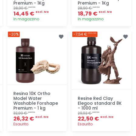
Premium - 1Kg
Premium - 1Kg
28,90 €
28,90 €
escl. Iva
escl. Iva
14,45 €
18,79 €
escl. Iva
escl. Iva
In magazzino
In magazzino
Aggiunta
Aggiunta
-20%
-7,54 €
ESCL. IVA
Resina 10K Ortho
Model Water
Resine Red Clay
Washable Forshape
Elegoo standard 8K
Premium - 1 kg
- 1000 ml
32,90 €
29,92 €
escl. Iva
escl. Iva
26,32 €
22,50 €
escl. Iva
escl. Iva
Esaurito
Esaurito