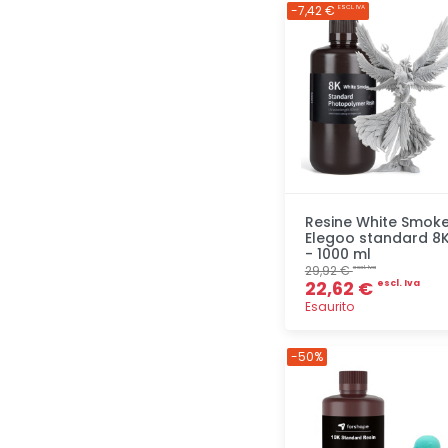
Aggiunta
-7,42 €
ESCL. IVA
Resine White Smok
Elegoo standard 8
- 1000 ml
29,92 €
escl. Iva
22,62 €
escl. Iva
Esaurito
Aggiunta
-50%