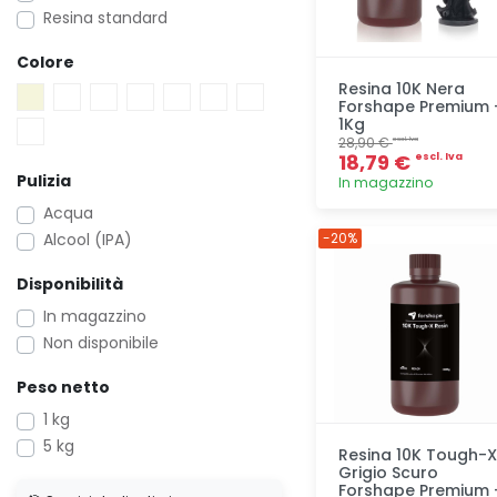
Resina standard
Colore
Resina 10K Nera
Forshape Premium 
1Kg
28,90 €
escl. Iva
18,79 €
escl. Iva
Pulizia
In magazzino
Acqua
Aggiunta
Alcool (IPA)
-20%
Disponibilità
In magazzino
Non disponibile
Peso netto
1 kg
5 kg
Resina 10K Tough-X
Grigio Scuro
Forshape Premium 