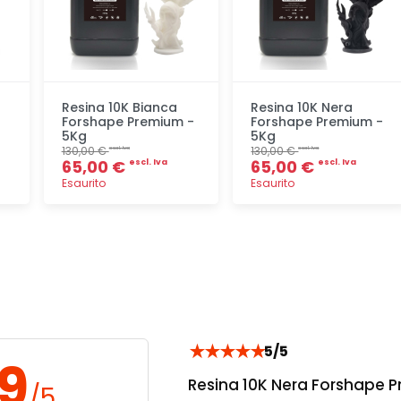
Resina 10K Bianca
Resina 10K Nera
Forshape Premium -
Forshape Premium -
5Kg
5Kg
130,00 €
130,00 €
escl. Iva
escl. Iva
65,00 €
65,00 €
escl. Iva
escl. Iva
Esaurito
Esaurito
Aggiunta
Aggiunta
★
★
★
★
★
5/5
.9
Resina 10K Nera Forshape 
/5