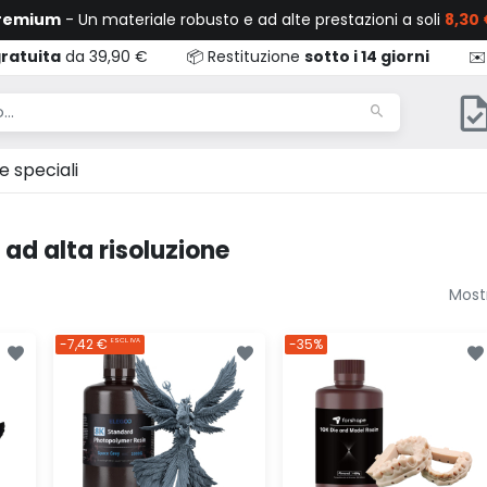
Premium
- Un materiale robusto e ad alte prestazioni a soli
8,30 
ratuita
da 39,90 €
📦 Restituzione
sotto i 14 giorni
✉️
e speciali
 ad alta risoluzione
Mostr
-7,42 €
-35%
ESCL. IVA