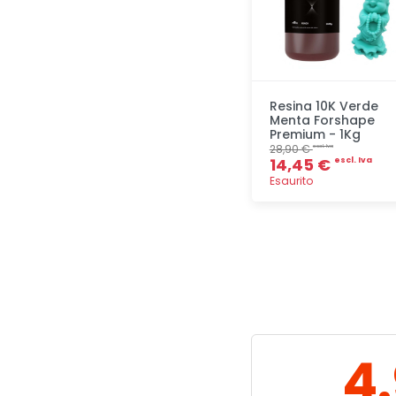
Resina 10K Verde
Menta Forshape
Premium - 1Kg
28,90 €
escl. Iva
14,45 €
escl. Iva
Esaurito
Aggiunta
4