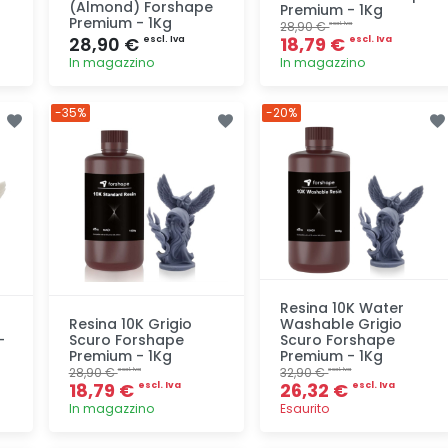
(Almond) Forshape
Premium - 1Kg
Premium - 1Kg
28,90 €
escl. Iva
28,90 €
18,79 €
escl. Iva
escl. Iva
In magazzino
In magazzino
Aggiunta
Aggiunta
-35%
-20%
Resina 10K Water
Resina 10K Grigio
Washable Grigio
-
Scuro Forshape
Scuro Forshape
Premium - 1Kg
Premium - 1Kg
28,90 €
32,90 €
escl. Iva
escl. Iva
18,79 €
26,32 €
escl. Iva
escl. Iva
In magazzino
Esaurito