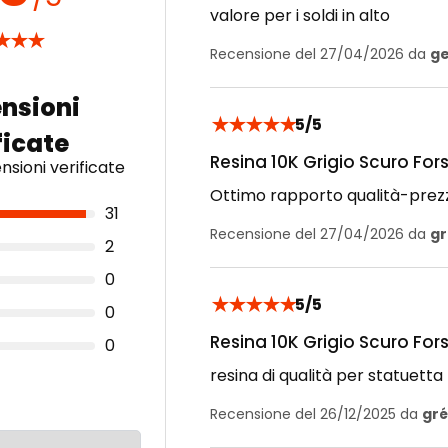
valore per i soldi in alto
★
★
★
Recensione del 27/04/2026 da
ge
★
★
★
★
★
5/5
Resina 10K Grigio Scuro Fo
sioni verificate
Ottimo rapporto qualità-prezz
31
Recensione del 27/04/2026 da
gr
2
0
★
★
★
★
★
5/5
0
Resina 10K Grigio Scuro Fo
0
resina di qualità per statuetta
Recensione del 26/12/2025 da
gré