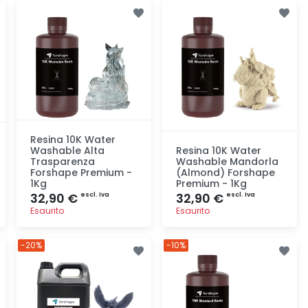
Aggiunta
Aggiunta
Resina 10K Water
Washable Alta
Resina 10K Water
Trasparenza
Washable Mandorla
Forshape Premium -
(Almond) Forshape
1Kg
Premium - 1Kg
32,90 €
32,90 €
escl. Iva
escl. Iva
Esaurito
Esaurito
Aggiunta
Aggiunta
-20%
-10%