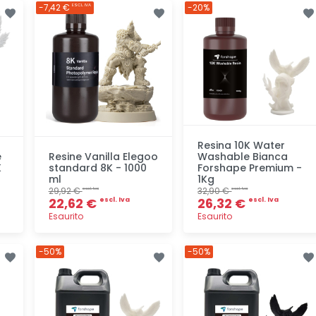
Aggiunta
Aggiunta
-7,42 €
-20%
ESCL. IVA
Resina 10K Water
e
Resine Vanilla Elegoo
Washable Bianca
K
standard 8K - 1000
Forshape Premium -
ml
1Kg
29,92 €
32,90 €
escl. Iva
escl. Iva
22,62 €
26,32 €
escl. Iva
escl. Iva
Esaurito
Esaurito
Aggiunta
Aggiunta
-50%
-50%