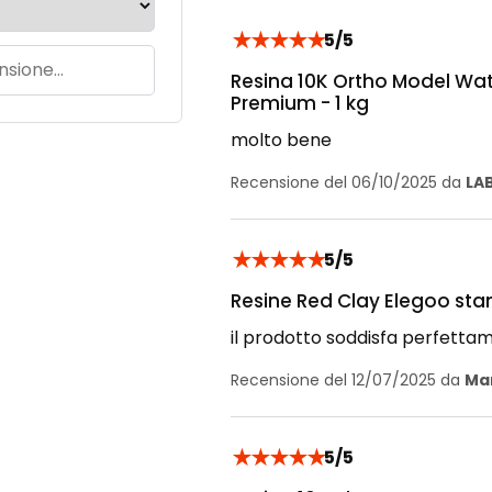
★
★
★
★
★
5/5
Resina 10K Ortho Model Wa
Premium - 1 kg
molto bene
Recensione del 06/10/2025 da
LA
★
★
★
★
★
5/5
Resine Red Clay Elegoo sta
il prodotto soddisfa perfettam
Recensione del 12/07/2025 da
Mar
★
★
★
★
★
5/5