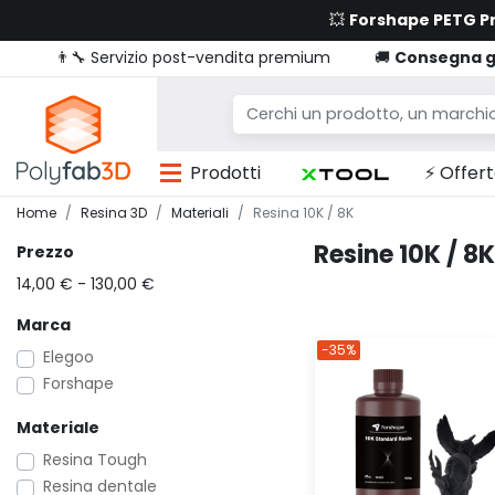
💥
Forshape PETG 
👨‍🔧 Servizio post-vendita premium
🚚
Consegna g
Prodotti
⚡ Offert
Home
Resina 3D
Materiali
Resina 10K / 8K
Resine 10K / 8K
Prezzo
14,00 € - 130,00 €
Marca
-35%
Elegoo
Forshape
Materiale
Resina Tough
Resina dentale