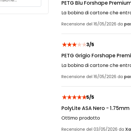
PETG Blu Forshape Premium
La bobina di cartone che entr
Recensione del 16/05/2026 da
pa
★
★
★
★
★
3/5
PETG Grigio Forshape Prem
La bobina di cartone che entr
Recensione del 16/05/2026 da
pa
★
★
★
★
★
5/5
PolyLite ASA Nero - 1.75mm 
Ottimo prodotto
Recensione del 03/05/2026 da
Xa