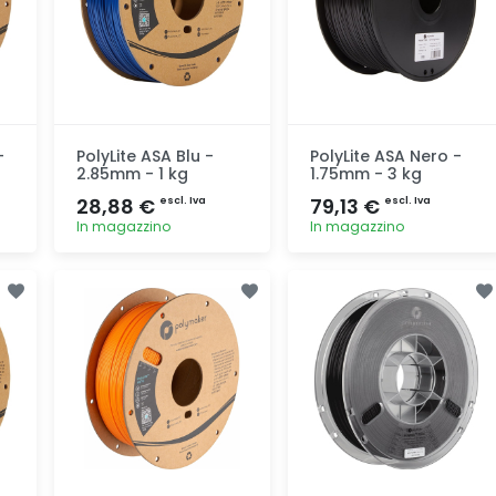
-
PolyLite ASA Blu -
PolyLite ASA Nero -
2.85mm - 1 kg
1.75mm - 3 kg
28,88 €
79,13 €
escl. Iva
escl. Iva
In magazzino
In magazzino
Aggiunta
Aggiunta