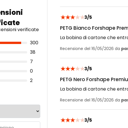
★
★
★
★
★
3/5
PETG Bianco Forshape Prem
ensioni verificate
La bobina di cartone che entr
300
Recensione del 16/05/2026 da
pa
38
7
★
★
★
★
★
3/5
0
PETG Nero Forshape Premiu
2
La bobina di cartone che entr
Recensione del 16/05/2026 da
pa
★
★
★
★
★
3/5