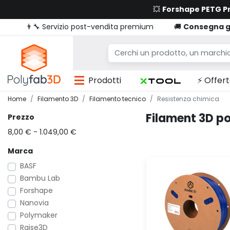
💥
Forshape PETG 
👨‍🔧 Servizio post-vendita premium
🚚
Consegna g
Prodotti
⚡ Offert
Home
Filamento 3D
Filamento tecnico
Resistenza chimica
Filament 3D po
Prezzo
8,00 € - 1.049,00 €
Marca
BASF
Bambu Lab
Forshape
Nanovia
Polymaker
Raise3D