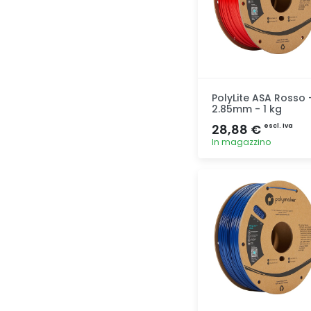
PolyLite ASA Rosso 
2.85mm - 1 kg
28,88 €
escl. Iva
In magazzino
Aggiunta