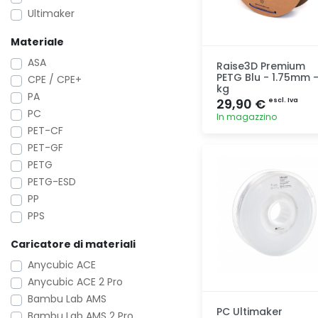
Ultimaker
Materiale
ASA
Raise3D Premium
PETG Blu - 1.75mm -
CPE / CPE+
kg
PA
29,90 €
escl. Iva
PC
In magazzino
PET-CF
PET-GF
Aggiunta
PETG
PETG-ESD
PP
PPS
Caricatore di materiali
Anycubic ACE
Anycubic ACE 2 Pro
Bambu Lab AMS
PC Ultimaker
Bambu Lab AMS 2 Pro