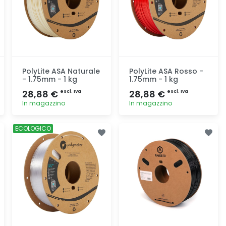
PolyLite ASA Naturale
PolyLite ASA Rosso -
- 1.75mm - 1 kg
1.75mm - 1 kg
28,88 €
28,88 €
escl. Iva
escl. Iva
In magazzino
In magazzino
Aggiunta
Aggiunta
ECOLOGICO