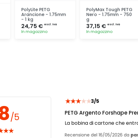
PolyLite PETG
PolyMax Tough PETG
Arancione - 1.75mm
Nero - 1.75mm - 750
- 1 kg
g
24,75 €
37,15 €
escl. Iva
escl. Iva
In magazzino
In magazzino
Aggiunta
Aggiunta
★
★
★
★
★
3/5
.8
PETG Argento Forshape Pre
/5
La bobina di cartone che entra
★
★
★
Recensione del 16/05/2026 da
pa