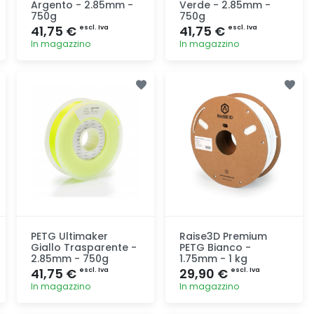
Argento - 2.85mm -
Verde - 2.85mm -
750g
750g
41,75 €
41,75 €
escl. Iva
escl. Iva
In magazzino
In magazzino
Aggiunta
Aggiunta
PETG Ultimaker
Raise3D Premium
Giallo Trasparente -
PETG Bianco -
2.85mm - 750g
1.75mm - 1 kg
41,75 €
29,90 €
escl. Iva
escl. Iva
In magazzino
In magazzino