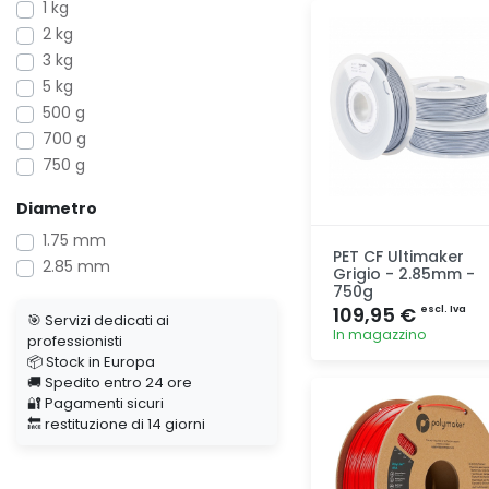
1 kg
Aggiunta
2 kg
3 kg
5 kg
500 g
700 g
750 g
Diametro
1.75 mm
PET CF Ultimaker
2.85 mm
Grigio - 2.85mm -
750g
109,95 €
escl. Iva
🎯 Servizi dedicati ai
In magazzino
professionisti
📦 Stock in Europa
🚚 Spedito entro 24 ore
Aggiunta
🔐 Pagamenti sicuri
🔙 restituzione di 14 giorni