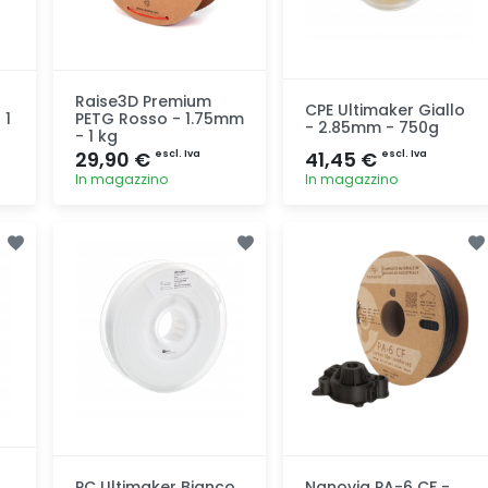
Raise3D Premium
CPE Ultimaker Giallo
 1
PETG Rosso - 1.75mm
- 2.85mm - 750g
- 1 kg
29,90 €
41,45 €
escl. Iva
escl. Iva
In magazzino
In magazzino
Aggiunta
Aggiunta
PC Ultimaker Bianco
Nanovia PA-6 CF -