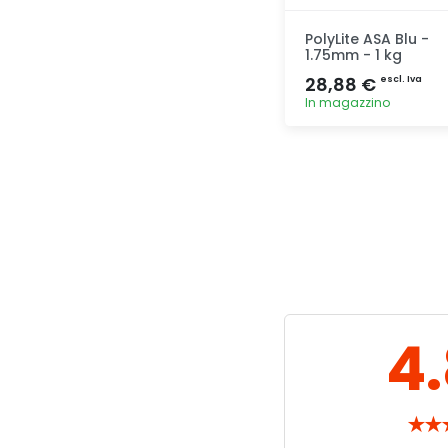
PolyLite ASA Blu -
1.75mm - 1 kg
28,88 €
escl. Iva
In magazzino
Aggiunta
4
★
★