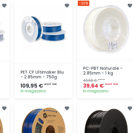
Aggiunta
Aggiunta
-20%
PC-PBT Naturale -
PET CF Ultimaker Blu
2.85mm - 1 kg
- 2.85mm - 750g
49,55 €
escl. Iva
109,95 €
39,64 €
escl. Iva
escl. Iva
In magazzino
In magazzino
Aggiunta
Aggiunta