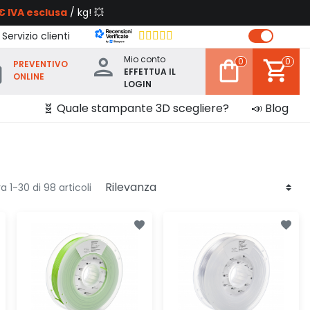
€ IVA esclusa
/ kg! 💥
 Servizio clienti
Mio conto
0
0
PREVENTIVO
EFFETTUA IL
ONLINE
LOGIN
🧬 Quale stampante 3D scegliere?
📣 Blog
a 1-30 di 98 articoli