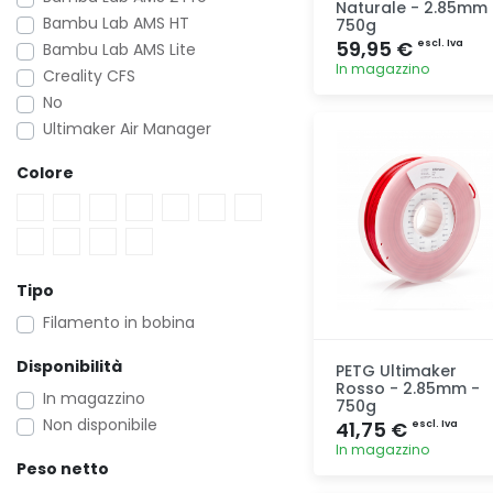
Naturale - 2.85mm 
Bambu Lab AMS HT
750g
59,95 €
escl. Iva
Bambu Lab AMS Lite
In magazzino
Creality CFS
No
Aggiunta
Ultimaker Air Manager
Colore
Tipo
Filamento in bobina
Disponibilità
PETG Ultimaker
Rosso - 2.85mm -
In magazzino
750g
Non disponibile
41,75 €
escl. Iva
In magazzino
Peso netto