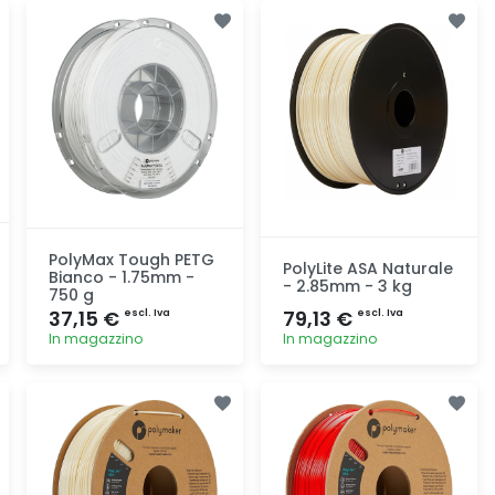
Aggiunta
Aggiunta
PolyMax Tough PETG
PolyLite ASA Naturale
Bianco - 1.75mm -
- 2.85mm - 3 kg
750 g
37,15 €
79,13 €
escl. Iva
escl. Iva
In magazzino
In magazzino
Aggiunta
Aggiunta