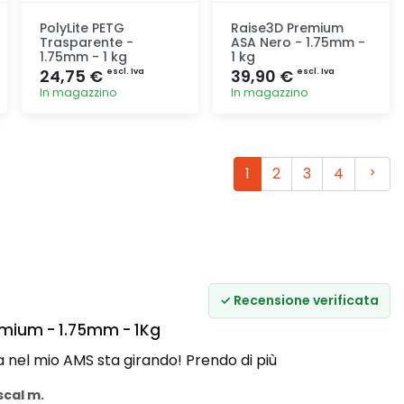
PolyLite PETG
Raise3D Premium
Trasparente -
ASA Nero - 1.75mm -
1.75mm - 1 kg
1 kg
24,75 €
39,90 €
escl. Iva
escl. Iva
In magazzino
In magazzino
Aggiunta
Aggiunta
Avant
1
2
3
4
✓ Recensione verificata
mium - 1.75mm - 1Kg
 nel mio AMS sta girando! Prendo di più
scal m.