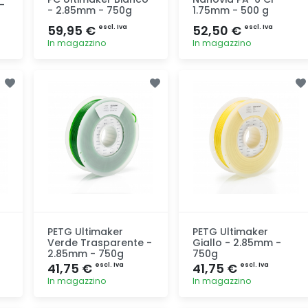
-
- 2.85mm - 750g
1.75mm - 500 g
59,95 €
52,50 €
escl. Iva
escl. Iva
In magazzino
In magazzino
Aggiunta
Aggiunta
PETG Ultimaker
PETG Ultimaker
Verde Trasparente -
Giallo - 2.85mm -
2.85mm - 750g
750g
41,75 €
41,75 €
escl. Iva
escl. Iva
In magazzino
In magazzino