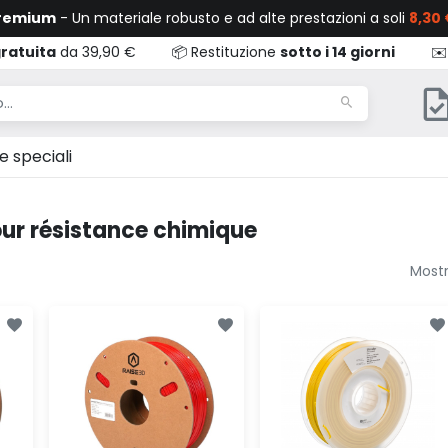
Premium
- Un materiale robusto e ad alte prestazioni a soli
8,30 
ratuita
da 39,90 €
📦 Restituzione
sotto i 14 giorni
✉️
e speciali
ur résistance chimique
Mostr