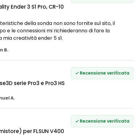
ity Ender 3 S1 Pro, CR-10
eristiche della sonda non sono fornite sul sito, il
po e le connessioni mi richiederanno di fare la
 mia creatività ender 5 s1.
n B.
✓ Recensione verificata
e3D serie Pro3 e Pro3 HS
uel A.
✓ Recensione verificata
mistore) per FLSUN V400