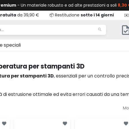
Premium
- Un materiale robusto e ad alte prestazioni a soli
8,30 
ratuita
da 39,90 €
📦 Restituzione
sotto i 14 giorni
✉️
e speciali
mperatura per stampanti 3D
tura per stampanti 3D
, essenziali per un controllo prec
à di estrusione ottimale ed evita errori causati da una t
Mos