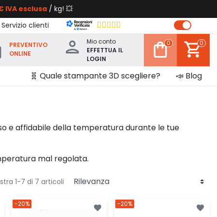
€ IVA esclusa
/ kg! 💥
 Servizio clienti
Mio conto
0
0
PREVENTIVO
EFFETTUA IL
ONLINE
LOGIN
🧬 Quale stampante 3D scegliere?
📣 Blog
iso e affidabile della temperatura durante le tue
emperatura mal regolata.
tra 1-7 di 7 articoli
-20%
-20%