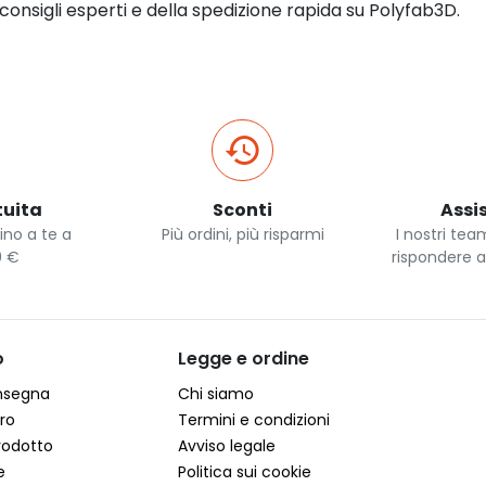
 consigli esperti e della spedizione rapida su Polyfab3D.
uita
Sconti
Assi
ino a te a
Più ordini, più risparmi
I nostri tea
0 €
rispondere 
o
Legge e ordine
onsegna
Chi siamo
ro
Termini e condizioni
rodotto
Avviso legale
e
Politica sui cookie