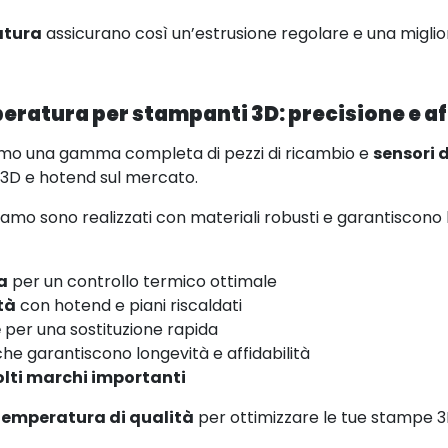
atura
assicurano così un’estrusione regolare e una migli
eratura per stampanti 3D: precisione e af
amo una gamma completa di pezzi di ricambio e
sensori 
 3D e hotend sul mercato.
iamo sono realizzati con materiali robusti e garantiscono 
a
per un controllo termico ottimale
tà
con hotend e piani riscaldati
e
per una sostituzione rapida
he garantiscono longevità e affidabilità
lti marchi importanti
 temperatura di qualità
per ottimizzare le tue stampe 3D 