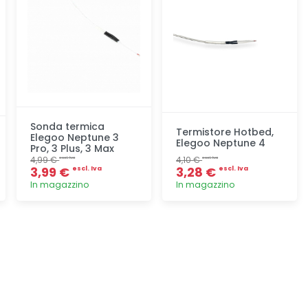
Sonda termica
Termistore Hotbed,
Elegoo Neptune 3
Elegoo Neptune 4
Pro, 3 Plus, 3 Max
4,99 €
4,10 €
escl. Iva
escl. Iva
3,99 €
3,28 €
escl. Iva
escl. Iva
In magazzino
In magazzino
Aggiunta
Aggiunta