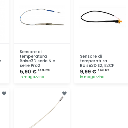
Sensore di
temperatura
Sensore di
e
Raise3D serie N e
temperatura
serie Pro2
Raise3D E2, E2CF
5,90 €
9,99 €
escl. Iva
escl. Iva
In magazzino
In magazzino
Aggiunta
Aggiunta