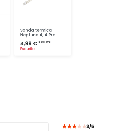
Sonda termica
Neptune 4, 4 Pro
4,99 €
escl. Iva
Esaurito
Aggiunta
★
★
★
★
★
3/5