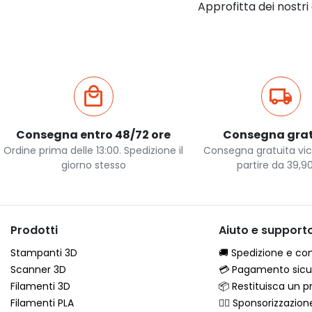
Approfitta dei nostri
Consegna entro 48/72 ore
Consegna grat
Ordine prima delle 13:00. Spedizione il
Consegna gratuita vic
giorno stesso
partire da 39,9
Prodotti
Aiuto e support
Stampanti 3D
🚚 Spedizione e c
Scanner 3D
💳 Pagamento sicu
Filamenti 3D
📦 Restituisca un p
Filamenti PLA
🦸‍♂️ Sponsorizzazion