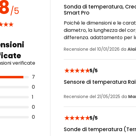
.8
Sonda di temperatura, Creal
/5
Smart Pro
Poiché le dimensioni e le caratt
★
★
★
diametro, la lunghezza del cor
differenza. adattamento per la
Recensione del 10/01/2026 da
Alai
ioni verificate
★
★
★
★
★
5/5
7
Sensore di temperatura Rais
0
1
Recensione del 21/05/2025 da
Man
0
0
★
★
★
★
★
5/5
Sonde di temperatura (Ter