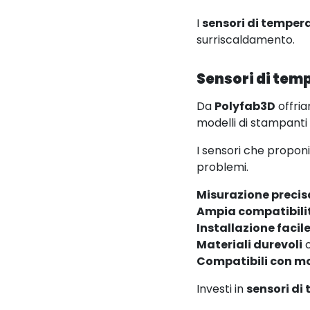
I
sensori di temper
surriscaldamento.
Sensori di temp
Da
Polyfab3D
offri
modelli di stampanti
I sensori che propon
problemi.
Misurazione precis
Ampia compatibili
Installazione facil
Materiali durevoli
c
Compatibili con mo
Investi in
sensori di