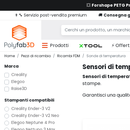
💥
Forshape PETG 
👨‍🔧 Servizio post-vendita premium
🚚
Consegna g
Prodotti
⚡ Offert
Home
Pezzi di ricambio
Ricambi FDM
Sonde di temperatura
Sensori di te
Marca
Creality
Sensori di tempera
Elegoo
stampe.
Raise3D
Garantisci una qualit
Stampanti compatibili
Creality Ender-3 V2
Creality Ender-3 V2 Neo
Elegoo Neptune 4 Pro
Elegoo Nettuno 3 Max