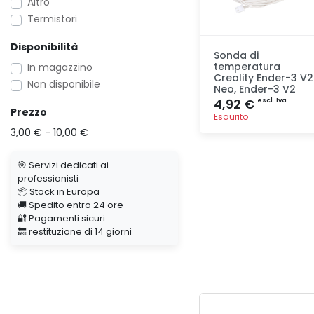
Altro
Termistori
Disponibilità
Sonda di
temperatura
In magazzino
Creality Ender-3 V2
Non disponibile
Neo, Ender-3 V2
4,92 €
escl. Iva
Prezzo
Esaurito
3,00 € - 10,00 €
Aggiunta
🎯 Servizi dedicati ai
professionisti
📦 Stock in Europa
🚚 Spedito entro 24 ore
🔐 Pagamenti sicuri
🔙 restituzione di 14 giorni