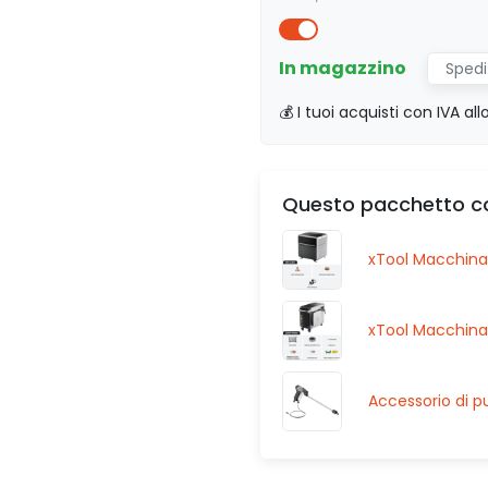
In magazzino
Spedi
💰 I tuoi acquisti con IVA al
Questo pacchetto c
xTool Macchina
xTool Macchina 
Accessorio di p