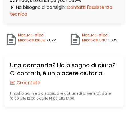
🔙 14 days to change your deww
📱 Ha bisogno di consigli?
Contatti l'assistenza
tecnica
Manual - xTool
Manual - xTool
MetalFab 1200w
2.07M
MetalFab CNC
2.63M
Una domanda? Ha bisogno di aiuto?
Ci contatti, è un piacere aiutarla.
✉️ Ci contatti
Il nostro team è a disposizione dal lunedì al venerdì, dalle
10.00 alle 12.00 e dalle 14.00 alle 17.00.