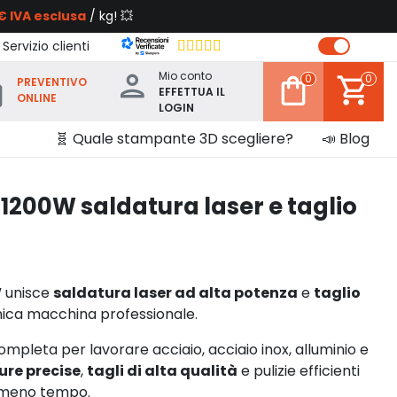
€ IVA esclusa
/ kg! 💥
 Servizio clienti
Mio conto
0
0
PREVENTIVO
EFFETTUA IL
ONLINE
LOGIN
🧬 Quale stampante 3D scegliere?
📣 Blog
1200W saldatura laser e taglio
W
unisce
saldatura laser ad alta potenza
e
taglio
nica macchina professionale.
ompleta per lavorare acciaio, acciaio inox, alluminio e
ure precise
,
tagli di alta qualità
e pulizie efficienti
in meno tempo.