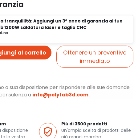
aranzia
a tranquillità: Aggiungi un 3° anno di garanzia al tuo
b 1200W saldatura laser e taglio CNC
iungi al carrello
Ottenere un preventivo
immediato
ono a sua disposizione per rispondere alle sue domande
a consulenza a
info@polyfab3d.com
.
ium
Più di 3500 prodotti
a disposizione
Un'ampia scelta di prodotti delle
te le vostre
più grandi marche