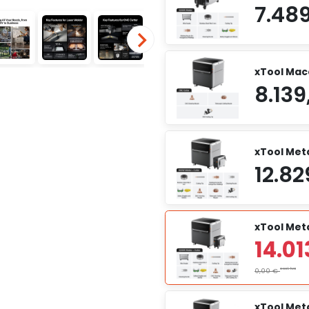
xTool Mac
xTool Met
xTool Meta
xTool Met