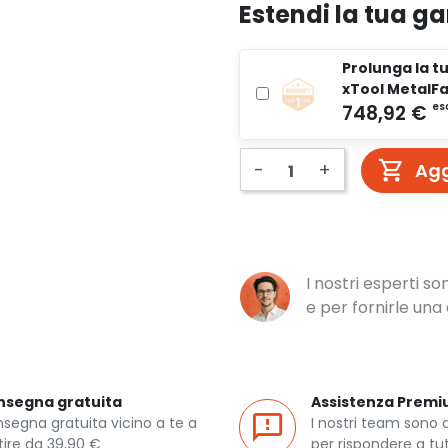
Estendi la tua g
Prolunga la tu
xTool MetalFa
-
+
Agg
I nostri esperti s
e per fornirle un
nsegna gratuita
Assistenza Prem
segna gratuita vicino a te a
I nostri team sono 
tire da 39,90 €
per rispondere a tut