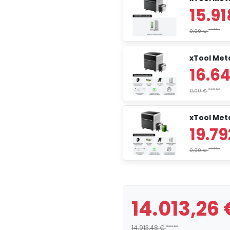
xTool Meta
xTool Met
14.013,26
14.913,48 €
escl. Iva