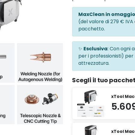
MaxClean in omaggi
(del valore di 279 € IVA
pacchetto.
✨
Esclusiva
: Con ogni 
per i professionisti) per
attrezzatura.
Scegli il tuo pacche
xTool Mac
xTool Mac