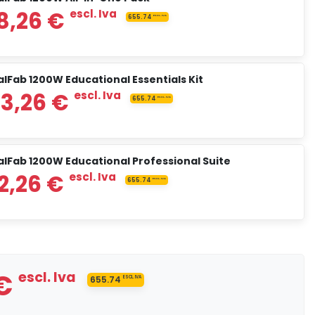
12.829,17 €
escl. Iva
lFab 1200W Educational Essentials Kit
14.013,26 €
escl. Iva
alFab 1200W Educational Professional Suite
escl. Iva
0,00 €
15.918,26 €
escl. Iva
 €
escl. Iva
655.74
ESCL. IVA
escl. Iva
0,00 €