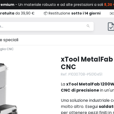
Premium
- Un materiale robusto e ad alte prestazioni a soli
8,30 
ratuita
da 39,90 €
📦 Restituzione
sotto i 14 giorni
✉️
e speciali
aglio CNC
xTool MetalFab 
CNC
Ref. P1030708-P5010451
La
xTool MetalFab 1200
CNC di precisione
in un'u
Una soluzione industriale c
molto altro. Esegui
saldat
per ottenere pezzi finiti 