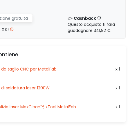
16.643,26 €
escl. Iva
zione gratuita
👉
Cashback
Questo acquisto ti farà
lo 0%!
guadagnare 341,92 €.
escl. Iva
0,00 €
ontiene
19.792,26 €
escl. Iva
 da taglio CNC per MetalFab
x 1
escl. Iva
0,00 €
di saldatura laser 1200W
x 1
ulizia laser MaxClean™, xTool MetalFab
x 1