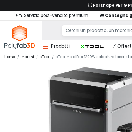
💥
Forshape PETG 
👨‍🔧 Servizio post-vendita premium
🚚
Consegna g
Prodotti
⚡ Offert
Home
Marchi
xTool
xTool MetalFab 1200W saldatura laser e t