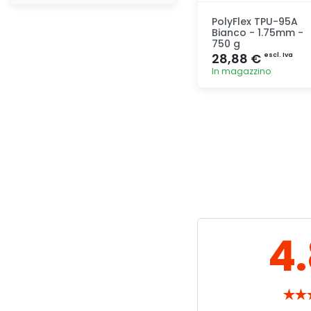
PolyFlex TPU-95A
Bianco - 1.75mm -
750 g
28,88 €
escl. Iva
In magazzino
Aggiunta
4
★
★