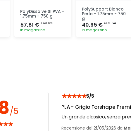
PolySupport Bianco
PolyDissolve S1 PVA -
Perla - 1.75mm - 750
1.75mm - 750 g
g
57,81 €
40,95 €
escl. Iva
escl. Iva
In magazzino
In magazzino
Aggiunta
Aggiunta
★
★
★
★
★
5/5
.8
PLA+ Grigio Forshape Premi
/5
Un grande classico, senza pre
★
★
★
Recensione del 21/05/2026 da
Mar