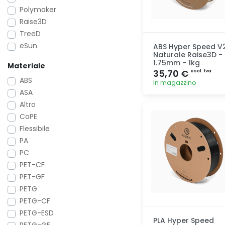
Polymaker
Raise3D
TreeD
eSun
ABS Hyper Speed V
Naturale Raise3D -
1.75mm - 1kg
Materiale
35,70 €
escl. Iva
ABS
In magazzino
ASA
Altro
Aggiunta
CoPE
Flessibile
PA
PC
PET-CF
PET-GF
PETG
PETG-CF
PETG-ESD
PLA Hyper Speed