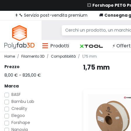
💥
Forshape PETG 
👨‍🔧 Servizio post-vendita premium
🚚
Consegna g
Prodotti
⚡ Offert
Home
Filamento 3D
Compatibilità
1,75 mm
1,75 mm
Prezzo
8,00 € - 826,00 €
Marca
BASF
Bambu Lab
Creality
Elegoo
Forshape
Nanovia