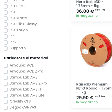
PETG-GF
Nero Raise3D -
1.75mm - 1kg
PETG-rCF
36,00 €
escl. Iva
PLA
In magazzino
PLA Matte
PLA Silk / Glossy
Aggiunta
PLA Tough
PP
PPS
Supporto
Caricatore di materiali
Anycubic ACE
Anycubic ACE 2 Pro
Bambu Lab AMS
Bambu Lab AMS 2 Pro
Raise3D Premium
PETG Rosso - 1.75
Bambu Lab AMS HT
- 1 kg
Bambu Lab AMS Lite
29,90 €
escl. Iva
Creality CFS
In magazzino
Elegoo CANVAS