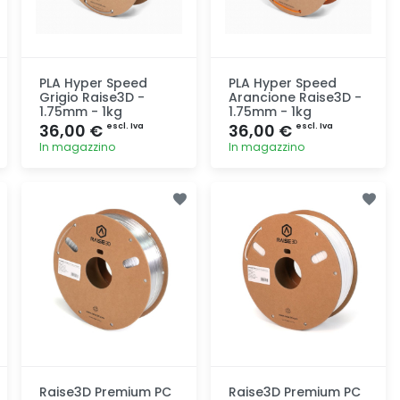
PLA Hyper Speed
PLA Hyper Speed
Grigio Raise3D -
Arancione Raise3D -
1.75mm - 1kg
1.75mm - 1kg
36,00 €
36,00 €
escl. Iva
escl. Iva
In magazzino
In magazzino
Aggiunta
Aggiunta
Raise3D Premium PC
Raise3D Premium PC