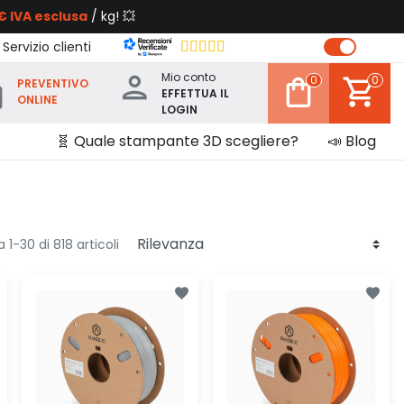
€ IVA esclusa
/ kg! 💥
 Servizio clienti
Mio conto
0
0
PREVENTIVO
EFFETTUA IL
ONLINE
LOGIN
🧬 Quale stampante 3D scegliere?
📣 Blog
 1-30 di 818 articoli