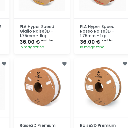
2
PLA Hyper Speed
PLA Hyper Speed
Giallo Raise3D -
Rosso Raise3D -
1.75mm - 1kg
1.75mm - 1kg
36,00 €
36,00 €
escl. Iva
escl. Iva
In magazzino
In magazzino
Aggiunta
Aggiunta
Raise3D Premium
Raise3D Premium