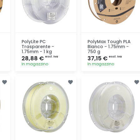
PolyLite PC
PolyMax Tough PLA
Trasparente -
Bianco - 1.75mm -
1.75mm - 1 kg
750 g
28,88 €
37,15 €
escl. Iva
escl. Iva
In magazzino
In magazzino
Aggiunta
Aggiunta