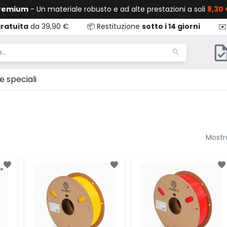
Premium
- Un materiale robusto e ad alte prestazioni a soli
8,30 
ratuita
da 39,90 €
📦 Restituzione
sotto i 14 giorni
✉️
e speciali
Mostra