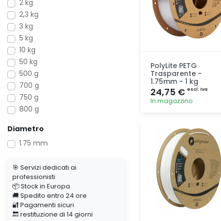
2 kg
2,3 kg
3 kg
5 kg
10 kg
50 kg
PolyLite PETG
500 g
Trasparente -
1.75mm - 1 kg
700 g
24,75 €
escl. Iva
750 g
In magazzino
800 g
Aggiunta
Diametro
1.75 mm
🎯 Servizi dedicati ai
professionisti
📦 Stock in Europa
🚚 Spedito entro 24 ore
🔐 Pagamenti sicuri
🔙 restituzione di 14 giorni