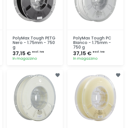
PolyMax Tough PETG
PolyMax Tough PC
Nero - 1.75mm - 750
Bianco - 1.75mm -
g
750 g
37,15 €
37,15 €
escl. Iva
escl. Iva
In magazzino
In magazzino
Aggiunta
Aggiunta