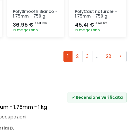
PolySmooth Bianco -
PolyCast naturale -
1.75mm - 750 g
1.75mm - 750 g
36,95 €
45,41 €
escl. Iva
escl. Iva
In magazzino
In magazzino
Aggiunta
Aggiunta
Avant
1
2
3
…
28
✓ Recensione verificata
um - 1.75mm - 1 kg
occupazioni
tial D.