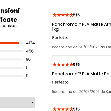
★
★
★
★
★
5/5
Panchroma™ PLA Matte Arm
ecensioni
1kg
Perfetto
4124
Recensione del 20/05/2026 da
Ca
456
96
★
★
★
★
★
5/5
1
Panchroma™ PLA Matte Past
11
Perfetto
Recensione del 20/05/2026 da
Ca
★
★
★
★
★
5/5