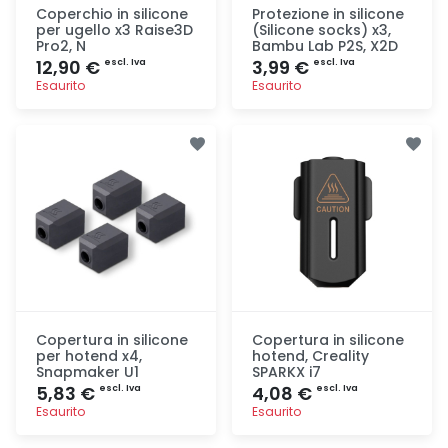
Coperchio in silicone
Protezione in silicone
per ugello x3 Raise3D
(Silicone socks) x3,
Pro2, N
Bambu Lab P2S, X2D
12,90 €
3,99 €
escl. Iva
escl. Iva
Esaurito
Esaurito
Aggiunta
Aggiunta
Copertura in silicone
Copertura in silicone
per hotend x4,
hotend, Creality
Snapmaker U1
SPARKX i7
5,83 €
4,08 €
escl. Iva
escl. Iva
Esaurito
Esaurito