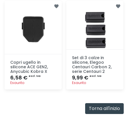
Aggiunta
Aggiunta
Set di 3 calze in
Copri ugello in
silicone, Elegoo
silicone ACE GEN2,
Centauri Carbon 2,
Anycubic Kobra X
serie Centauri 2
6,58 €
9,99 €
escl. Iva
escl. Iva
Esaurito
Esaurito
Aggiunta
Aggiunta
Torna all'inizio