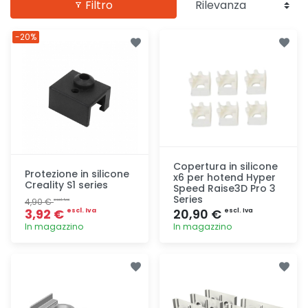
Filtro
-20%
Copertura in silicone
Protezione in silicone
x6 per hotend Hyper
Creality S1 series
Speed Raise3D Pro 3
Series
4,90 €
escl. Iva
3,92 €
20,90 €
escl. Iva
escl. Iva
In magazzino
In magazzino
Aggiunta
Aggiunta