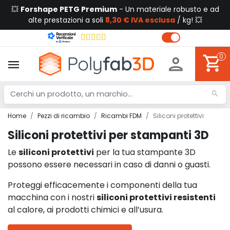
💥
Forshape PETG Premium
- Un materiale robusto e ad
alte prestazioni a soli
8,30 € IVA esclusa
/ kg! 💥
0
Home
Pezzi di ricambio
Ricambi FDM
Siliconi protettivi
Siliconi protettivi per stampanti 3D
Le
siliconi protettivi
per la tua stampante 3D
possono essere necessari in caso di danni o guasti.
Proteggi efficacemente i componenti della tua
macchina con i nostri
siliconi protettivi resistenti
al calore, ai prodotti chimici e all’usura.