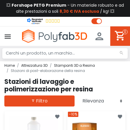
💥
Forshape PETG Premium
- Un materiale robusto e ad
alte prestazioni a soli
8,30 € IVA esclusa
/ kg! 💥
0
Home
Attrezzatura 3D
Stampanti 3D a Resina
Stazioni di post-elaborazione della resina
Stazioni di lavaggio e
polimerizzazione per resina
Filtro
-10%