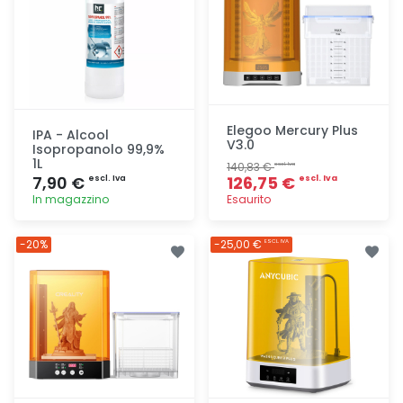
Elegoo Mercury Plus
IPA - Alcool
V3.0
Isopropanolo 99,9%
1L
140,83 €
escl. Iva
7,90 €
126,75 €
escl. Iva
escl. Iva
In magazzino
Esaurito
Aggiunta
Aggiunta
-20%
-25,00 €
ESCL. IVA