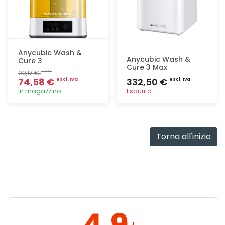
Anycubic Wash &
Anycubic Wash &
Cure 3
Cure 3 Max
99,17 €
escl. Iva
74,58 €
332,50 €
escl. Iva
escl. Iva
In magazzino
Esaurito
Aggiunta
Aggiunta
Torna all'inizio
4.9