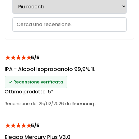
★
★
★
★
★
5/5
IPA - Alcool Isopropanolo 99,9% 1L
✓ Recensione verificata
Ottimo prodotto. 5*
Recensione del 25/02/2026 da
francois j.
★
★
★
★
★
5/5
Elegoo Mercury Plus V3.0