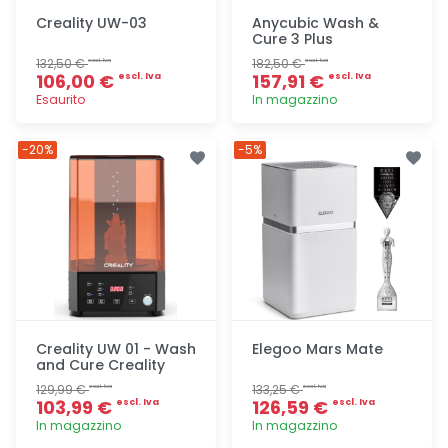
Creality UW-03
Anycubic Wash &
Cure 3 Plus
132,50 €
182,50 €
escl. Iva
escl. Iva
106,00 €
157,91 €
escl. Iva
escl. Iva
Esaurito
In magazzino
Aggiunta
Aggiunta
-20%
-5%
Creality UW 01 - Wash
Elegoo Mars Mate
and Cure Creality
129,99 €
133,25 €
escl. Iva
escl. Iva
103,99 €
126,59 €
escl. Iva
escl. Iva
In magazzino
In magazzino