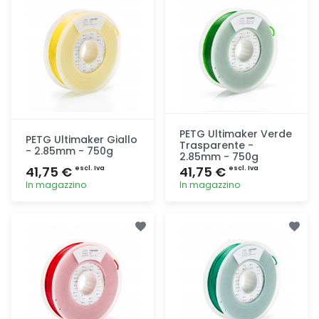
PETG Ultimaker Verde
PETG Ultimaker Giallo
Trasparente -
- 2.85mm - 750g
2.85mm - 750g
41,75 €
41,75 €
escl. Iva
escl. Iva
In magazzino
In magazzino
Aggiunta
Aggiunta