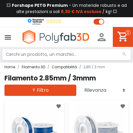
💥
Forshape PETG Premium
- Un materiale robusto e ad
alte prestazioni a soli
8,30 € IVA esclusa
/ kg! 💥
0
Home
Filamento 3D
Compatibilità
2,85 / 3 mm
Filamento 2.85mm / 3mmm
Filtro