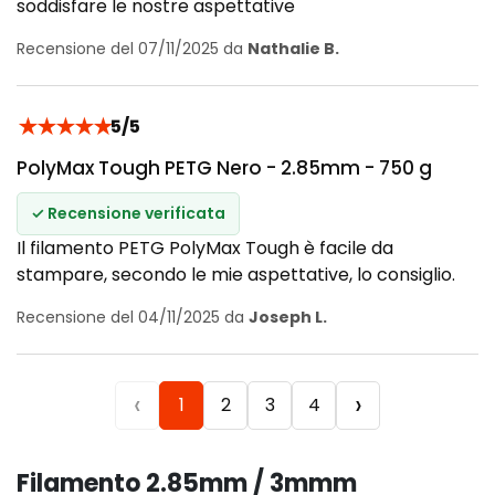
soddisfare le nostre aspettative
Recensione del 07/11/2025 da
Nathalie B.
★
★
★
★
★
5/5
PolyMax Tough PETG Nero - 2.85mm - 750 g
✓ Recensione verificata
Il filamento PETG PolyMax Tough è facile da
stampare, secondo le mie aspettative, lo consiglio.
Recensione del 04/11/2025 da
Joseph L.
‹
›
1
2
3
4
Filamento 2.85mm / 3mmm