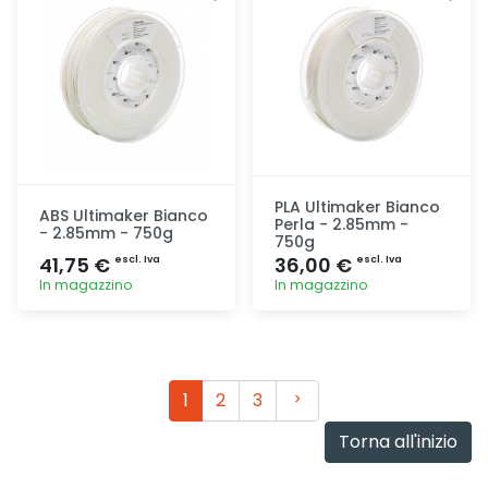
PLA Ultimaker Bianco
ABS Ultimaker Bianco
Perla - 2.85mm -
- 2.85mm - 750g
750g
41,75 €
36,00 €
escl. Iva
escl. Iva
In magazzino
In magazzino
Aggiunta
Aggiunta
Avanti
1
2
3
Torna all'inizio