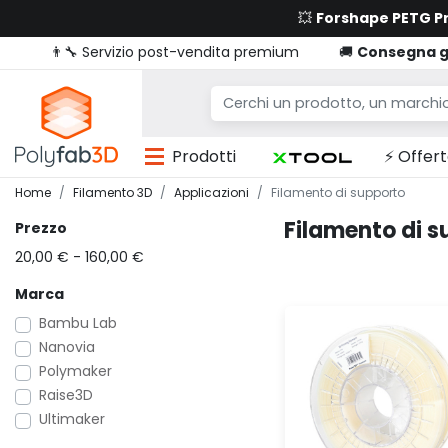
💥
Forshape PETG 
👨‍🔧 Servizio post-vendita premium
🚚
Consegna g
Prodotti
⚡ Offert
Home
Filamento 3D
Applicazioni
Filamento di supporto
Filamento di s
Prezzo
20,00 € - 160,00 €
Marca
Bambu Lab
Nanovia
Polymaker
Raise3D
Ultimaker