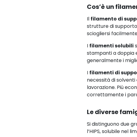
Cos’è un filame
Il
filamento di supp
strutture di support
sciogliersi facilment
I
filamenti solubili
s
stampanti a doppia es
generalmente i migliori
I
filamenti di suppo
necessità di solventi
lavorazione. Più econ
correttamente i para
Le diverse famigl
Si distinguono due gr
l’HIPS, solubile nel li