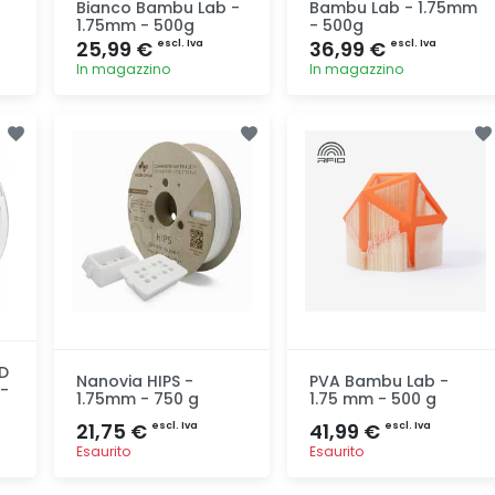
Bianco Bambu Lab -
Bambu Lab - 1.75mm
1.75mm - 500g
- 500g
25,99 €
36,99 €
escl. Iva
escl. Iva
In magazzino
In magazzino
Aggiunta
Aggiunta
D
Nanovia HIPS -
PVA Bambu Lab -
 -
1.75mm - 750 g
1.75 mm - 500 g
21,75 €
41,99 €
escl. Iva
escl. Iva
Esaurito
Esaurito