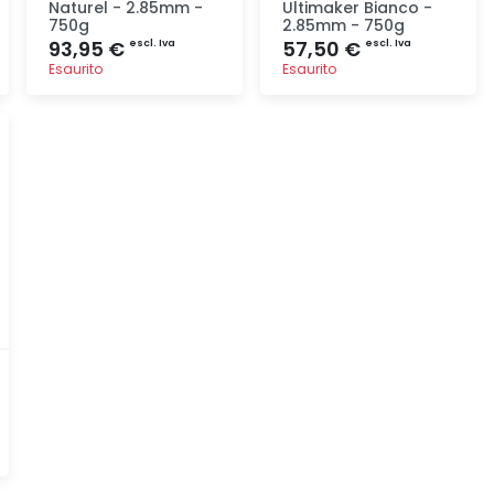
Naturel - 2.85mm -
Ultimaker Bianco -
750g
2.85mm - 750g
93,95 €
57,50 €
escl. Iva
escl. Iva
Esaurito
Esaurito
Aggiunta
Aggiunta