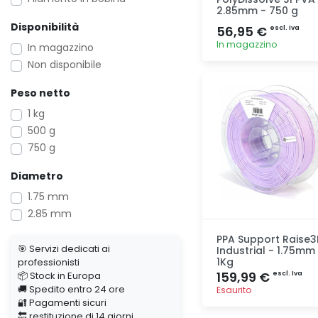
2.85mm - 750 g
Disponibilità
56,95 €
escl. Iva
In magazzino
In magazzino
Non disponibile
Aggiunta
Peso netto
1 kg
500 g
750 g
Diametro
1.75 mm
2.85 mm
PPA Support Raise3
🎯 Servizi dedicati ai
Industrial - 1.75mm
1Kg
professionisti
159,99 €
📦 Stock in Europa
escl. Iva
🚚 Spedito entro 24 ore
Esaurito
🔐 Pagamenti sicuri
🔙 restituzione di 14 giorni