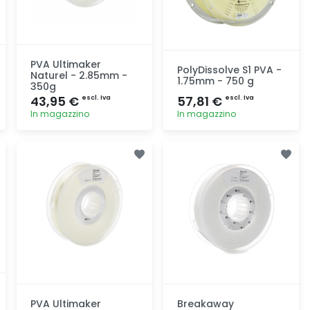
PVA Ultimaker
PolyDissolve S1 PVA -
Naturel - 2.85mm -
1.75mm - 750 g
350g
43,95 €
57,81 €
escl. Iva
escl. Iva
In magazzino
In magazzino
Aggiunta
Aggiunta
PVA Ultimaker
Breakaway