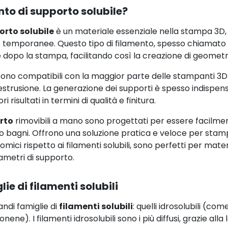
nto di supporto solubile?
orto solubile
è un materiale essenziale nella stampa 3D, 
o temporanee. Questo tipo di filamento, spesso chiamato f
e dopo la stampa, facilitando così la creazione di geomet
ono compatibili con la maggior parte delle stampanti 3D
trusione. La generazione dei supporti è spesso indispensabi
 risultati in termini di qualità e finitura.
rto
rimovibili a mano sono progettati per essere facilme
 o bagni. Offrono una soluzione pratica e veloce per stamp
omici rispetto ai filamenti solubili, sono perfetti per mate
metri di supporto.
ie di filamenti solubili
andi famiglie di
filamenti solubili
: quelli idrosolubili (com
monene). I filamenti idrosolubili sono i più diffusi, grazie all