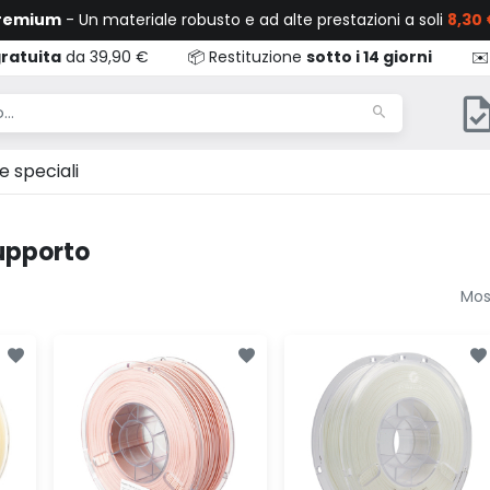
Premium
- Un materiale robusto e ad alte prestazioni a soli
8,30 
ratuita
da 39,90 €
📦 Restituzione
sotto i 14 giorni
✉️
e speciali
upporto
Most