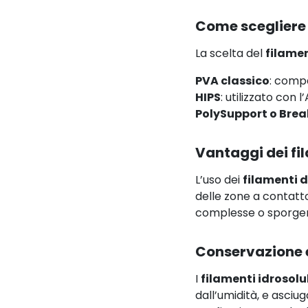
Come scegliere 
La scelta del
filame
PVA classico
: compa
HIPS
: utilizzato con
PolySupport o Bre
Vantaggi dei fil
L’uso dei
filamenti d
delle zone a contatto
complesse o sporgen
Conservazione e
I
filamenti idrosolub
dall’umidità, e asciu