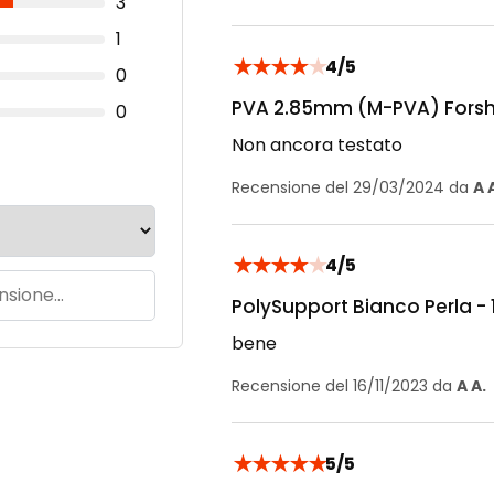
3
1
★
★
★
★
★
4/5
0
PVA 2.85mm (M-PVA) Fors
0
Non ancora testato
Recensione del 29/03/2024 da
A 
★
★
★
★
★
4/5
PolySupport Bianco Perla -
bene
Recensione del 16/11/2023 da
A A.
★
★
★
★
★
5/5