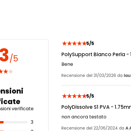
Aggiunta
Aggiunta
★
★
★
★
★
5/5
.3
PolySupport Bianco Perla -
/5
Bene
★
★
★
Recensione del 31/03/2026 da
lau
★
★
★
★
★
5/5
PolyDissolve S1 PVA - 1.75m
ioni verificate
non ancora testato
3
Recensione del 22/06/2024 da
A 