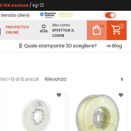
€ IVA esclusa
/ kg! 💥
 Servizio clienti
Mio conto
0
0
PREVENTIVO
EFFETTUA IL
ONLINE
LOGIN
🧬 Quale stampante 3D scegliere?
📣 Blog
ra 1-13 di 13 articoli