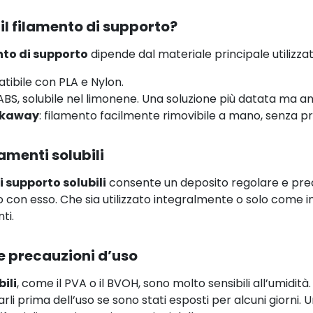
il filamento di supporto?
nto di supporto
dipende dal materiale principale utilizza
tibile con PLA e Nylon.
 l’ABS, solubile nel limonene. Una soluzione più datata ma
akaway
: filamento facilmente rimovibile a mano, senza pr
amenti solubili
i supporto solubili
consente un deposito regolare e prec
 con esso. Che sia utilizzato integralmente o solo come in
ti.
 precauzioni d’uso
ili
, come il PVA o il BVOH, sono molto sensibili all’umidità
garli prima dell’uso se sono stati esposti per alcuni giorn