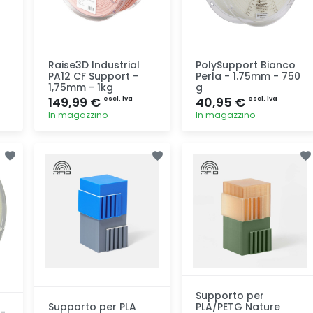
Raise3D Industrial
PolySupport Bianco
PA12 CF Support -
Perla - 1.75mm - 750
1,75mm - 1kg
g
149,99 €
40,95 €
escl. Iva
escl. Iva
In magazzino
In magazzino
Aggiunta
Aggiunta
Supporto per
Supporto per PLA
PLA/PETG Nature
 -