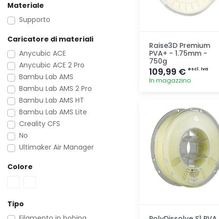
Materiale
Supporto
Caricatore di materiali
Raise3D Premium
Anycubic ACE
PVA+ - 1.75mm -
750g
Anycubic ACE 2 Pro
109,99 €
escl. Iva
Bambu Lab AMS
In magazzino
Bambu Lab AMS 2 Pro
Bambu Lab AMS HT
Aggiunta
Bambu Lab AMS Lite
Creality CFS
No
Ultimaker Air Manager
Colore
Tipo
Filamento in bobina
PolyDissolve S1 PVA