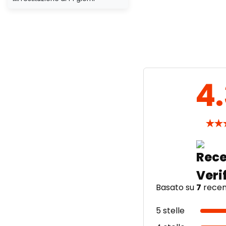
Aggiunta
4
★
★
Basato su
7
recens
5 stelle