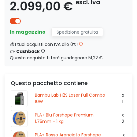
2.099,00 €
escl. Iva
1.396,46 €
escl. 
In magazzino
Spedizione gratuita
escl. Iva
0,00 €
💰 I tuoi acquisti con IVA allo 0%!
👉
Cashback
Questo acquisto ti farà guadagnare 51,22 €.
1.601,66 €
escl. I
Questo pacchetto contiene
escl. Iva
0,00 €
Bambu Lab H2S Laser Full Combo
x
10W
1
PLA+ Blu Forshape Premium -
x
2.251,96 €
escl. Iva
1.75mm - 1 kg
2
PLA+ Rosso Aranciato Forshape
x
escl. Iva
0,00 €