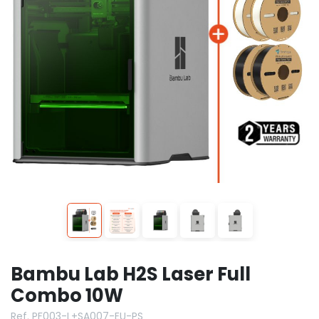
Bambu Lab H2S Laser Full
Combo 10W
Ref. PF003-L+SA007-EU-PS