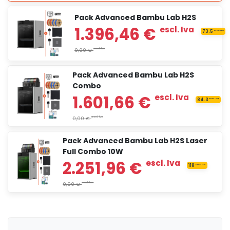
Pack Advanced Bambu Lab H2S
1.199,00 €
escl. Iv
Pack Advanced Bambu Lab H2S
Combo
1.415,00 €
escl. I
Pack Advanced Bambu Lab H2S Laser
Full Combo 10W
2.099,00 €
escl. 