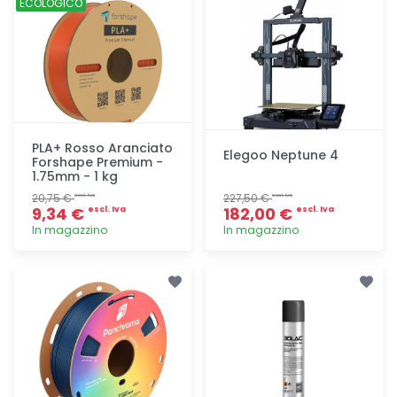
ECOLOGICO
PLA+ Rosso Aranciato
Elegoo Neptune 4
Forshape Premium -
1.75mm - 1 kg
20,75 €
227,50 €
escl. Iva
escl. Iva
9,34 €
182,00 €
escl. Iva
escl. Iva
In magazzino
In magazzino
Aggiunta
Aggiunta