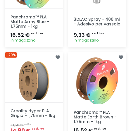
Panchroma™ PLA
3DLAC Spray - 400 ml
Matte Army Blue -
- Adesivo per vassoio
1.75mm - 1kg
16,52 €
9,33 €
escl. Iva
escl. Iva
In magazzino
In magazzino
Aggiunta
Aggiunta
-20%
Creality Hyper PLA
Panchroma™ PLA
Grigio - 1,75mm - 1kg
Matte Earth Brown -
1.75mm - 1kg
18,50 €
escl. Iva
14,80 €
16,52 €
escl. Iva
escl. Iva