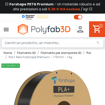
💥
Forshape PETG Premium
- Un materiale robusto e ad
alte prestazioni a soli
8,30 € IVA esclusa
/ kg! 💥
0
Home
Filamento 3D
Filamento per stampante 3D
PLA
PLA+ Nero Forshape Premium - 1.75mm - 1 kg
ECOLOGICO