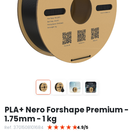
PLA+ Nero Forshape Premium -
1.75mm - 1 kg
★
★
★
★
★
Ref. 3701508101684
4.9/5