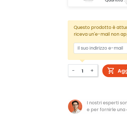
Quantità :
Questo prodotto è attua
riceva un'e-mail non ap
-
+
Agg
I nostri esperti s
e per fornirle un