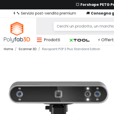
💥
Forshape PETG 
👨‍🔧 Servizio post-vendita premium
🚚
Consegna g
Prodotti
⚡ Offert
Home
Scanner 3D
Revopoint POP 3 Plus Standard Edition