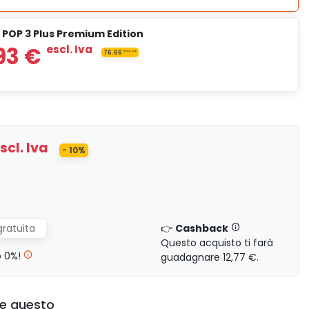
607,50 €
escl. Iva
67.5
ES
 POP 3 Plus Premium Edition
escl. Iva
0,00 €
523,50 €
escl. Iva
58.17
E
scl. Iva
- 10%
escl. Iva
0,00 €
689,93 €
escl. Iva
76.66
gratuita
👉
Cashback
Questo acquisto ti farà
escl. Iva
0,00 €
lo 0%!
guadagnare 12,77 €.
he questo