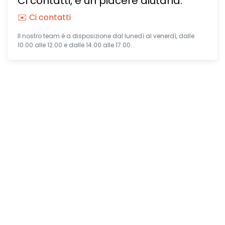
Ci contatti, è un piacere aiutarla.
✉️ Ci contatti
Il nostro team è a disposizione dal lunedì al venerdì, dalle
10.00 alle 12.00 e dalle 14.00 alle 17.00.