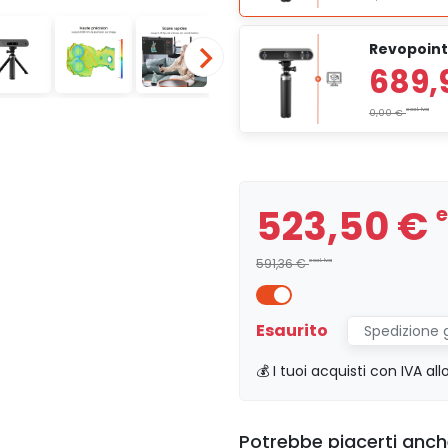
Revopoint
523,50 €
e
591,36 €
escl. Iva
Esaurito
Spedizione 
💰 I tuoi acquisti con IVA al
Potrebbe piacerti anc