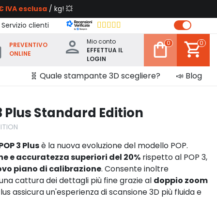
€ IVA esclusa
/ kg! 💥
 Servizio clienti
Mio conto
0
0
PREVENTIVO
EFFETTUA IL
ONLINE
LOGIN
🧬 Quale stampante 3D scegliere?
📣 Blog
 Plus Standard Edition
ITION
POP 3 Plus
è la nuova evoluzione del modello POP.
ne e accuratezza superiori del 20%
rispetto al POP 3,
vo piano di calibrazione
. Consente inoltre
una cattura dei dettagli più fine grazie al
doppio zoom
lus assicura un'esperienza di scansione 3D più fluida e