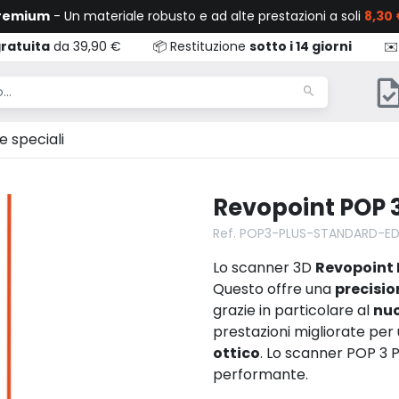
Premium
- Un materiale robusto e ad alte prestazioni a soli
8,30 
ratuita
da 39,90 €
📦 Restituzione
sotto i 14 giorni
✉️
e speciali
Revopoint POP 3
Ref. POP3-PLUS-STANDARD-ED
Lo scanner 3D
Revopoint 
Questo offre una
precisio
grazie in particolare al
nuo
prestazioni migliorate per 
ottico
. Lo scanner POP 3 P
performante.