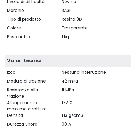
Livello di difficoltà
Novizio
Marchio
BASF
Tipo di prodotto
Resina 3D
Colore
Trasparente
Peso netto
1 kg
Valori tecnici
Izod
Nessuna interruzione
Modulo di trazione
42 mPa
Resistenza alla
11 MPa
trazione
Allungamento
172 %
massimo a rottura
Densità
1.13 g/cm3
Durezza Shore
90 A