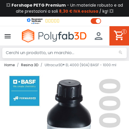
💥
Forshape PETG Premium
- Un materiale robusto e ad
alte prestazioni a soli
8,30 € IVA esclusa
/ kg! 💥
0
Home
Resina 3D
Ultracur3D® EL 4000 (90A) BASF - 1000 ml